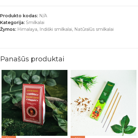
Produkto kodas:
N/A
Kategorija:
Smilkalai
Žymos:
Himalaya
,
Indiški smilkalai
,
Natūralūs smilkalai
Panašūs produktai