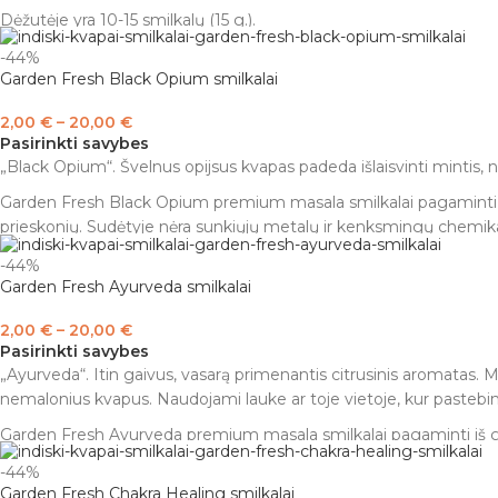
Dėžutėje yra 10-15 smilkalų (15 g.).
Įspėjimas
: naudoti tik kvapui išgauti. Laikyti vaikams ir gyvūnam
-44%
Garden Fresh Black Opium smilkalai
smilkalų be priežiūros. Įsitikinkite, kad pelenai krenta ant peleni
2,00
€
–
20,00
€
Pasirinkti savybes
„Black Opium“. Švelnus opijsus kvapas padeda išlaisvinti mintis, nu
Garden Fresh Black Opium premium masala smilkalai pagaminti iš ge
prieskonių. Sudėtyje nėra sunkiųjų metalų ir kenksmingų chemika
Dėžutėje yra 10-15 smilkalų (15 g.).
-44%
Garden Fresh Ayurveda smilkalai
Įspėjimas:
naudoti tik kvapui išgauti. Laikyti vaikams ir gyvūnams
peleninės arba ugniai atsparaus paviršiaus.
2,00
€
–
20,00
€
Pasirinkti savybes
„Ayurveda“. Itin gaivus, vasarą primenantis citrusinis aromatas. 
nemalonius kvapus. Naudojami lauke ar toje vietoje, kur pastebimi
Garden Fresh Ayurveda premium masala smilkalai pagaminti iš geria
prieskonių. Sudėtyje nėra sunkiųjų metalų ir kenksmingų chemika
-44%
Garden Fresh Chakra Healing smilkalai
Dėžutėje yra 10-15 smilkalų (15 g.).