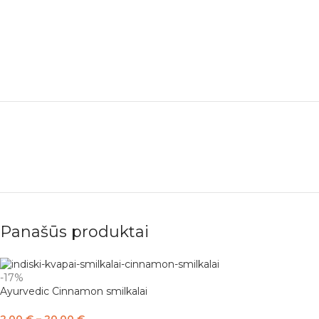
Panašūs produktai
-17%
Ayurvedic Cinnamon smilkalai
2,00
€
–
20,00
€