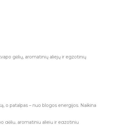
tų ir paviršių. Niekada nepalikite degančių
aplinkoje.
apo gėlių, aromatinių aliejų ir egzotinių
riežiūros. Įsitikinkite, kad pelenai krenta ant
ą, o patalpas – nuo blogos energijos. Naikina
 gėlių, aromatinių aliejų ir egzotinių