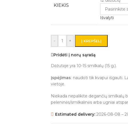
12 dėžučių
KIEKIS
Išvalyti
-
+
Į KREPŠELĮ
Pridėti į norų sąrašą
Dėžutėje yra 10-15 smilkalų (15 g.).
Įspėjimas
: naudoti tik kvapui išgauti.
vietoje.
Niekada nepalikite degančių smilkalų be 
peleninės/smilkalinės arba ugniai atspar
Estimated delivery:
2026-08-08 – 2