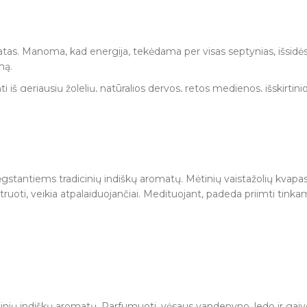
 nepasiekiamoje vietoje. Niekada nepalikite degančių smilkalų be p
tas. Manoma, kad energija, tekėdama per visas septynias, išsidės
mą.
geriausių žolelių, natūralios dervos, retos medienos, išskirtinio 
lų.
 nepasiekiamoje vietoje. Niekada nepalikite degančių smilkalų be p
stantiems tradicinių indiškų aromatų. Mėtinių vaistažolių kvapas
ruoti, veikia atpalaiduojančiai. Medituojant, padeda priimti tinka
usių žolelių, natūralios dervos, retos medienos, išskirtinio kvapo
lų.
 nepasiekiamoje vietoje. Niekada nepalikite degančių smilkalų be p
ių indiškų aromatų. Parfumuoti, vėsaus vandenyno, ledo ir gaivos 