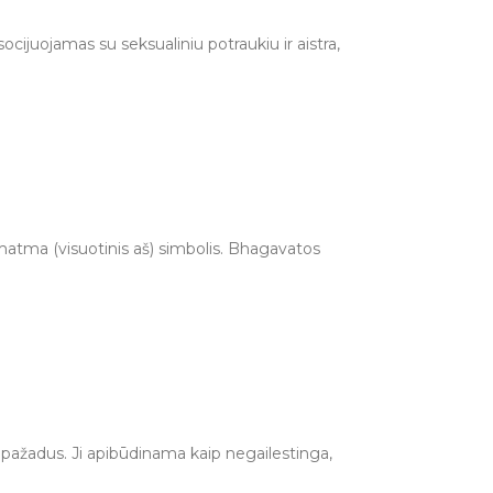
ocijuojamas su seksualiniu potraukiu ir aistra,
aviršiaus.
ramatma (visuotinis aš) simbolis. Bhagavatos
tų ir paviršių. Niekada nepalikite degančių
aplinkoje.
o pažadus. Ji apibūdinama kaip negailestinga,