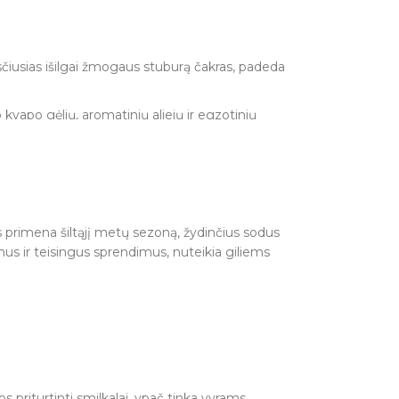
riežiūros. Įsitikinkite, kad pelenai krenta ant
čiusias išilgai žmogaus stuburą čakras, padeda
kvapo gėlių, aromatinių aliejų ir egzotinių
riežiūros. Įsitikinkite, kad pelenai krenta ant
 primena šiltąjį metų sezoną, žydinčius sodus
mus ir teisingus sprendimus, nuteikia giliems
 gėlių, aromatinių aliejų ir egzotinių
riežiūros. Įsitikinkite, kad pelenai krenta ant
priturtinti smilkalai, ypač tinka vyrams.