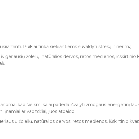
s nepasiekiamoje vietoje. Deginant, laikyti atokiai nuo degių daik
nės arba ugniai atsparaus paviršiaus. Deginti smilkalus vėdinamoje 
siraminti. Puikiai tinka siekiantiems suvaldyti stresą ir nerimą.
riausių žolelių, natūralios dervos, retos medienos, išskirtinio kv
lų.
 nepasiekiamoje vietoje. Niekada nepalikite degančių smilkalų be p
Manoma, kad šie smilkalai padeda išvalyti žmogaus energetinį lauk
 įnamiai ar vabzdžiai, juos atbaido.
usių žolelių, natūralios dervos, retos medienos, išskirtinio kvapo
lų.