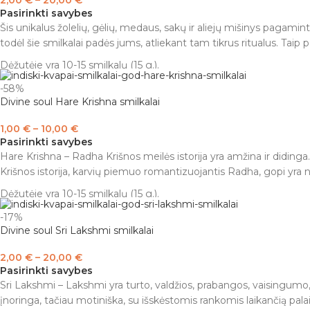
Pasirinkti savybes
Šis unikalus žolelių, gėlių, medaus, sakų ir aliejų mišinys pagami
todėl šie smilkalai padės jums, atliekant tam tikrus ritualus. Taip 
Dėžutėje yra 10-15 smilkalų (15 g.).
Įspėjimas
: naudoti tik kvapui išgauti. Laikyti vaikams ir gyvūna
-58%
Divine soul Hare Krishna smilkalai
Niekada nepalikite degančių smilkalų be priežiūros. Įsitikinkite, k
1,00
€
–
10,00
€
Pasirinkti savybes
Hare Krishna – Radha Krišnos meilės istorija yra amžina ir didinga
Krišnos istorija, karvių piemuo romantizuojantis Radha, gopi yra
Dėžutėje yra 10-15 smilkalų (15 g.).
Įspėjimas
: naudoti tik kvapui išgauti. Laikyti vaikams ir gyvūnam
-17%
Divine soul Sri Lakshmi smilkalai
smilkalų be priežiūros. Įsitikinkite, kad pelenai krenta ant peleni
2,00
€
–
20,00
€
Pasirinkti savybes
Sri Lakshmi – Lakshmi yra turto, valdžios, prabangos, vaisingumo,
įnoringa, tačiau motiniška, su išskėstomis rankomis laikančią palai