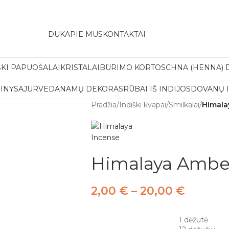
amas pristatymas į paštomatą apsiperkant už 30€!!
DUK
APIE MUS
KONTAKTAI
ŠKI PAPUOŠALAI
KRISTALAI
BŪRIMO KORTOS
CHNA (HENNA) 
INYS
AJURVEDA
NAMŲ DEKORAS
RŪBAI IŠ INDIJOS
DOVANŲ 
Pradžia
/
Indiški kvapai
/
Smilkalai
/
Himala
Himalaya Amber
2,00
€
–
20,00
€
1 dėžutė