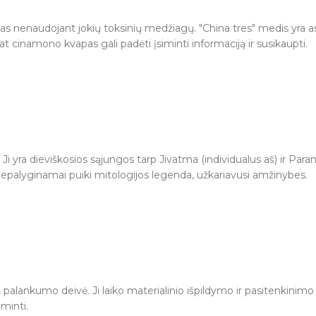
ntas nenaudojant jokių toksinių medžiagų. "China tres" medis yra as
pat cinamono kvapas gali padėti įsiminti informaciją ir susikaupti.
ms nepasiekiamoje vietoje.
ad pelenai krenta ant peleninės/smilkalinės arba ugniai atsparaus p
. Ji yra dieviškosios sąjungos tarp Jivatma (individualus aš) ir Pa
 nepalyginamai puiki mitologijos legenda, užkariavusi amžinybes.
s nepasiekiamoje vietoje. Deginant, laikyti atokiai nuo degių daik
nės arba ugniai atsparaus paviršiaus. Deginti smilkalus vėdinamoje 
 palankumo deivė. Ji laiko materialinio išpildymo ir pasitenkinim
minti.