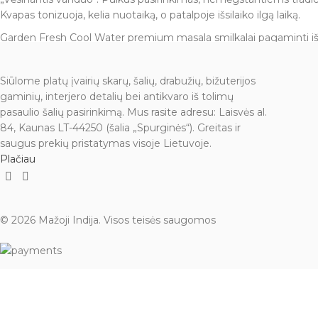
Kvapas tonizuoja, kelia nuotaiką, o patalpoje išsilaiko ilgą laiką.
Garden Fresh Cool Water premium masala smilkalai pagaminti iš geri
prieskonių. Sudėtyje nėra sunkiųjų metalų ir kenksmingų chemika
Dėžutėje yra 10-15 smilkalų (15 g.).
Siūlome platų įvairių skarų, šalių, drabužių, bižuterijos
gaminių, interjero detalių bei antikvaro iš tolimų
Įspėjimas:
naudoti tik kvapui išgauti. Laikyti vaikams ir gyvūnams
pasaulio šalių pasirinkimą. Mus rasite adresu: Laisvės al.
peleninės arba ugniai atsparaus paviršiaus.
84, Kaunas LT-44250 (šalia „Spurginės“). Greitas ir
saugus prekių pristatymas visoje Lietuvoje.
Plačiau
© 2026 Mažoji Indija. Visos teisės saugomos