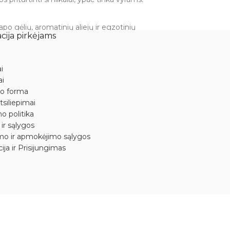
o gėlių, aromatinių aliejų ir egzotinių
cija pirkėjams
i
riežiūros. Įsitikinkite, kad pelenai krenta ant
ai
mo forma
tsiliepimai
o politika
 ir sąlygos
mo ir apmokėjimo sąlygos
ija ir Prisijungimas