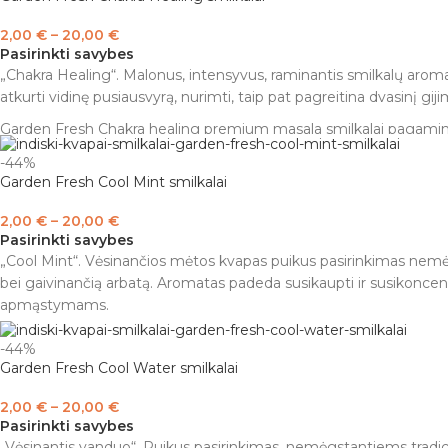
Įspėjimas:
naudoti tik kvapui išgauti. Laikyti vaikams ir gyvūnams
2,00
€
–
20,00
€
peleninės arba ugniai atsparaus paviršiaus.
Pasirinkti savybes
„Chakra Healing“. Malonus, intensyvus, raminantis smilkalų aroma
atkurti vidinę pusiausvyrą, nurimti, taip pat pagreitina dvasinį giji
Garden Fresh Chakra healing premium masala smilkalai pagaminti iš 
prieskonių. Sudėtyje nėra sunkiųjų metalų ir kenksmingų chemika
-44%
Garden Fresh Cool Mint smilkalai
Dėžutėje yra 10-15 smilkalų (15 g.).
Įspėjimas:
naudoti tik kvapui išgauti. Laikyti vaikams ir gyvūnams
2,00
€
–
20,00
€
peleninės arba ugniai atsparaus paviršiaus.
Pasirinkti savybes
„Cool Mint“. Vėsinančios mėtos kvapas puikus pasirinkimas nemėg
bei gaivinančią arbatą. Aromatas padeda susikaupti ir susikoncent
apmąstymams.
Garden Fresh Cool Mint premium masala smilkalai pagaminti iš geria
-44%
prieskonių. Sudėtyje nėra sunkiųjų metalų ir kenksmingų chemika
Garden Fresh Cool Water smilkalai
Dėžutėje yra 10-15 smilkalų (15 g.).
2,00
€
–
20,00
€
Įspėjimas:
naudoti tik kvapui išgauti. Laikyti vaikams ir gyvūnams
Pasirinkti savybes
peleninės arba ugniai atsparaus paviršiaus.
„Vėsinantis vanduo“. Puikus pasirinkimas, nemėgstantiems tradicin