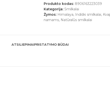
Produkto kodas:
8906163223039
Kategorija:
Smilkalai
Žymos:
Himalaya
,
Indiški smilkalai
,
Kvap
namams
,
Natūralūs smilkalai
ATSILIEPIMAI
PRISTATYMO BŪDAI