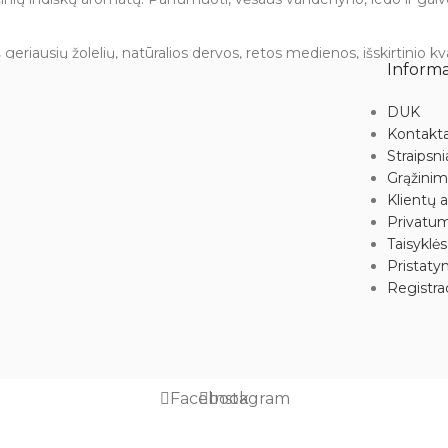
ausių žolelių, natūralios dervos, retos medienos, išskirtinio kvap
Informa
lų.
DUK
Kontakta
 nepasiekiamoje vietoje. Niekada nepalikite degančių smilkalų be p
Straipsni
Grąžini
Klientų a
Privatum
Taisyklės
Pristaty
Registrac
Facebook
Instagram