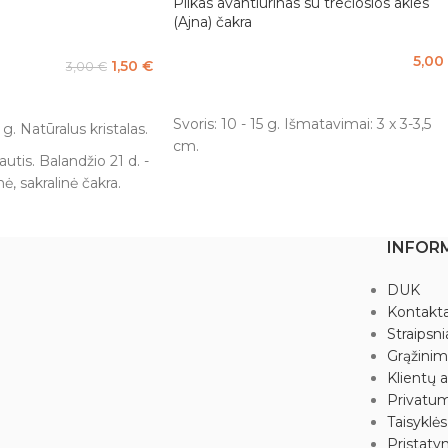
Pilkas avantiurinas su trečiosios akies
(Ajna) čakra
5,00
1,50
€
3,00
€
PASIRINKTI SAVYBES
Svoris: 10 - 15 g. Išmatavimai: 3 x 3-3,5
 g. Natūralus kristalas.
cm.
utis. Balandžio 21 d. -
ė, sakralinė čakra.
stąsias savo savybes,
ima su jomis dirbti.
INFOR
centracijos,
umo, aštrumo. Akmuo
DUK
uo neigiamų aplinkos
Kontakta
a, kad pats žmogus
Straipsni
elgesiu to
Grąžini
prina imuninę sistemą,
Klientų a
s, palengvina skausmą
Privatum
Taisyklės
Pristaty