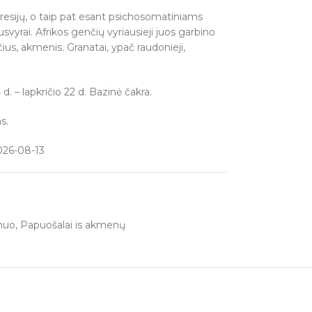
esijų, o taip pat esant psichosomatiniams
vyrai. Afrikos genčių vyriausieji juos garbino
čius, akmenis. Granatai, ypač raudonieji,
d. – lapkričio 22 d. Bazinė čakra.
s.
026-08-13
muo
,
Papuošalai is akmenų