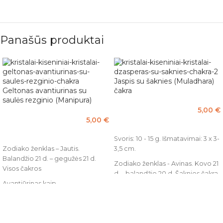
Panašūs produktai
Jaspis su šaknies (Muladhara)
Geltonas avantiurinas su
čakra
saulės rezginio (Manipura)
čakra
5,00
€
5,00
€
PASIRINKTI SAVYBES
PASIRINKTI SAVYBES
Svoris: 10 - 15 g. Išmatavimai: 3 x 3-
3,5 cm.
Zodiako ženklas – Jautis.
Balandžio 21 d. – gegužės 21 d.
Zodiako ženklas - Avinas. Kovo 21
Visos čakros
d. - balandžio 20 d. Šaknies čakra.
Avantiūrinas kaip
Raudonasis jaspis žinomas kaip
skydas apsaugo nuo negatyvios
aukščiausias puoselėtojas. Jis
energijos. Avantiūrinas padeda
vadinamas ištvermės ir
atverti širdies vartus bei
puoselėjimo akmeniu, nes jis