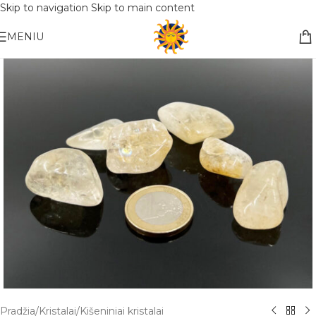
Skip to navigation
Skip to main content
Nemokamas pristatymas į paštomatą apsiperkant už 30€!!
MENIU
Pradžia
/
Kristalai
/
Kišeniniai kristalai