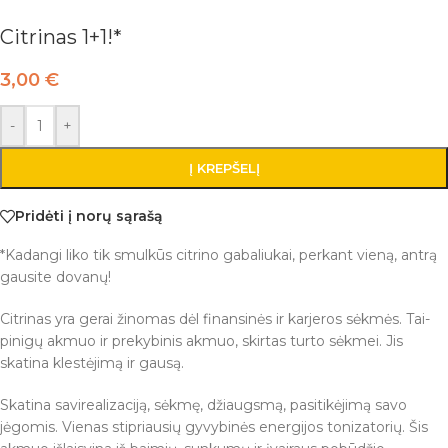
Citrinas 1+1!*
3,00
€
-
+
Į KREPŠELĮ
Pridėti į norų sąrašą
*Kadangi liko tik smulkūs citrino gabaliukai, perkant vieną, antrą
gausite dovanų!
Citrinas yra gerai žinomas dėl finansinės ir karjeros sėkmės. Tai-
pinigų akmuo ir prekybinis akmuo, skirtas turto sėkmei. Jis
skatina klestėjimą ir gausą.
Skatina savirealizaciją, sėkmę, džiaugsmą, pasitikėjimą savo
jėgomis. Vienas stipriausių gyvybinės energijos tonizatorių. Šis