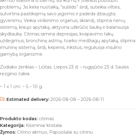
akmuo išlaisvina iš baimių, sunkumų ir įvairaus pobūdžio
problemų. Jis kelia nuotaiką, “sušildo” širdį, suteikia vilties,
sutvirtina pasitikėjimą savo jėgomis ir padeda džiaugtis
gyvenimu. Veikia virškinimo organus, skrandį, stiprina nervų
sistemą, kraujo apytaką, aktyvina užkrūčio liauką ir balansuoja
skydliaukę. Citrinas ramina depresijas, kvėpavimo takų
uždegimus, bronchinę astmą, tvarko medžiagų apytaką, stiprina
imuninę sistemą, širdį, kepenis, inkstus, reguliuoja insulino
gamybą organizme.
Zodiako ženklas – Liūtas. Liepos 23 d. – rugpjūčio 23 d. Saulės
rezginio čakra.
~ 1 x 1 cm. ~ 5 – 10 g.
Estimated delivery:
2026-08-08 – 2026-08-11
Produkto kodas:
citrinas
Kategorija:
Kišeniniai kristalai
Žymos:
Citrino akmuo
,
Papuošalai su citrinu