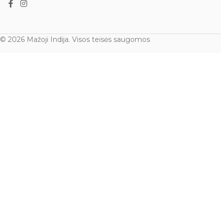
rugpjūčio 23 d. Sau
~ 1 x 1 cm. ~ 5 - 10 g
© 2026 Mažoji Indija. Visos teisės saugomos