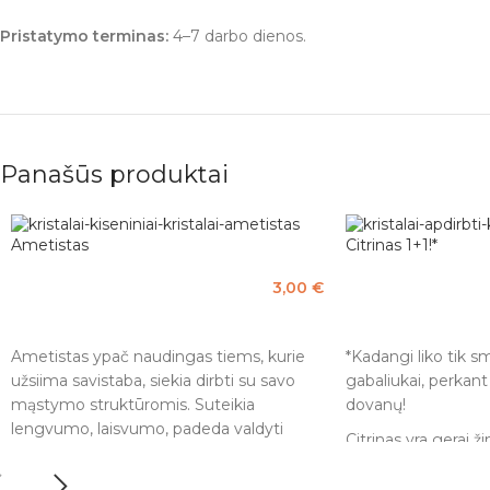
Pristatymo terminas:
4–7 darbo dienos.
Panašūs produktai
Ametistas
Citrinas 1+1!*
3,00
€
Į KREPŠELĮ
Į KREPŠELĮ
Ametistas ypač naudingas tiems, kurie
*Kadangi liko tik s
užsiima savistaba, siekia dirbti su savo
gabaliukai, perkant
mąstymo struktūromis. Suteikia
dovanų!
lengvumo, laisvumo, padeda valdyti
Citrinas yra gerai 
nekontroliuojamus žodžius ir darbus.
ir karjeros sėkmės.
Ramina mentalinę įtampą, atsiradusią
prekybinis akmuo, s