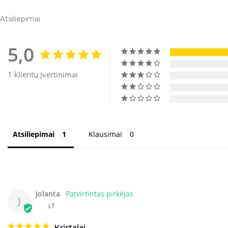
Atsiliepimai
5,0
1 klientų įvertinimai
Atsiliepimai
Klausimai
Jolanta
J
LT
Kristalai