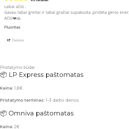
Labai ačiū . 

Gavau labai greitai ir labai gražiai supakuota ,pridėta geros energ
Ačiū❤️🙏
Fluoritas
Dalintis
Pristatymo būdai
📦 LP Express paštomatas
Kaina:
1,8€
Pristatymo terminas:
1–3 darbo dienos.
📦 Omniva paštomatas
Kaina:
2€