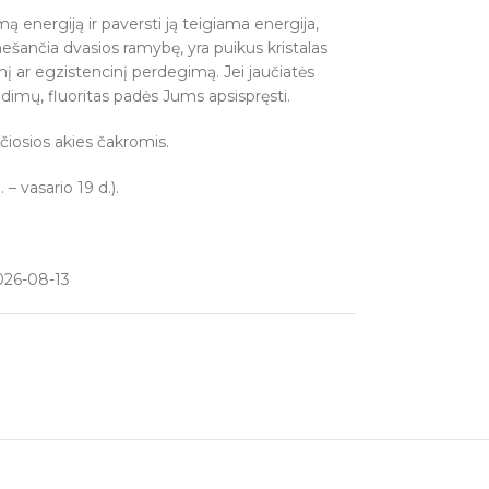
ą energiją ir paversti ją teigiama energija,
nešančia dvasios ramybę, yra puikus kristalas
į ar egzistencinį perdegimą. Jei jaučiatės
ndimų, fluoritas padės Jums apsispręsti.
rečiosios akies čakromis.
– vasario 19 d.).
026-08-13