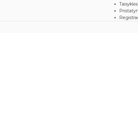
lės rezginio čakra.
Taisyklės
Pristaty
.
Registrac