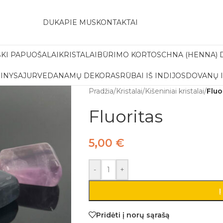
amas pristatymas į paštomatą apsiperkant už 30€!!
DUK
APIE MUS
KONTAKTAI
ŠKI PAPUOŠALAI
KRISTALAI
BŪRIMO KORTOS
CHNA (HENNA) 
INYS
AJURVEDA
NAMŲ DEKORAS
RŪBAI IŠ INDIJOS
DOVANŲ 
Pradžia
/
Kristalai
/
Kišeniniai kristalai
/
Fluo
Fluoritas
5,00
€
-
+
Į
Pridėti į norų sąrašą