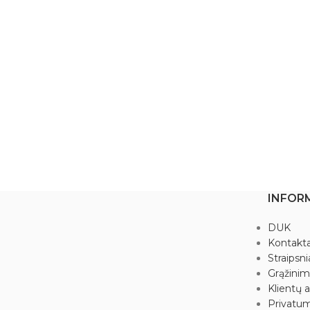
mą ir gausą.
iją, sėkmę,
ėjimą savo jėgomis.
gyvybinės energijos
uo išlaisvina iš
 įvairaus pobūdžio
nuotaiką, “sušildo”
s, sutvirtina
ėgomis ir padeda
 Veikia virškinimo
tiprina nervų sistemą,
vina užkrūčio liauką ir
INFOR
kę. Citrinas ramina
imo takų uždegimus,
DUK
tvarko medžiagų
Kontakta
uninę sistemą, širdį,
Straipsni
guliuoja insulino
Grąžini
e.
Klientų a
ūtas. Liepos 23 d. -
Privatum