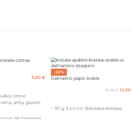
-20%
3,00
€
Dalmatino jaspio širdelė
12,00
15,00
€
mulkūs citrino
Į KREPŠELĮ
 vieną, antrą gausite
~ 90 g. 5 x 5 cm. Natūralus kristalas.
žinomas dėl finansinės
 Tai- pinigų akmuo ir
kirtas turto sėkmei.