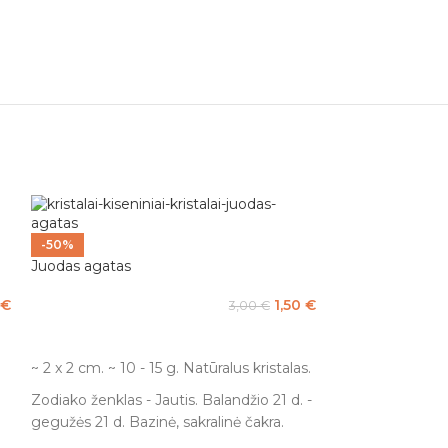
-50%
Juodas agatas
€
1,50
€
3,00
€
Į KREPŠELĮ
~ 2 x 2 cm. ~ 10 - 15 g. Natūralus kristalas.
Zodiako ženklas - Jautis. Balandžio 21 d. -
gegužės 21 d. Bazinė, sakralinė čakra.