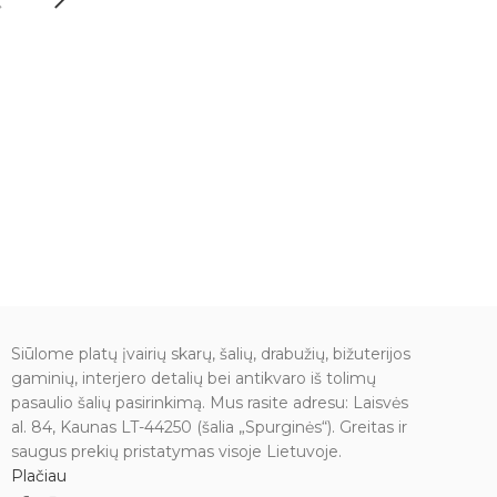
dėl pervargimo, įtempto protinio darbo.
Jis skatina klestėji
Zodiako ženklas - Žuvys. Vasario 19 d. -
Skatina savirealizac
kovo 20 d. Karūnos čakra.
džiaugsmą, pasitik
10 - 20 g. Natūralus kristalas.
Vienas stipriausių 
tonizatorių. Šis akm
baimių, sunkumų ir
problemų. Jis kelia 
širdį, suteikia viltie
pasitikėjimą savo j
džiaugtis gyvenimu.
organus, skrandį, s
kraujo apytaką, akty
balansuoja skydliau
depresijas, kvėpav
Siūlome platų įvairių skarų, šalių, drabužių, bižuterijos
bronchinę astmą, 
gaminių, interjero detalių bei antikvaro iš tolimų
apytaką, stiprina im
pasaulio šalių pasirinkimą. Mus rasite adresu: Laisvės
kepenis, inkstus, re
al. 84, Kaunas LT-44250 (šalia „Spurginės“). Greitas ir
gamybą organizm
saugus prekių pristatymas visoje Lietuvoje.
Plačiau
Zodiako ženklas - Li