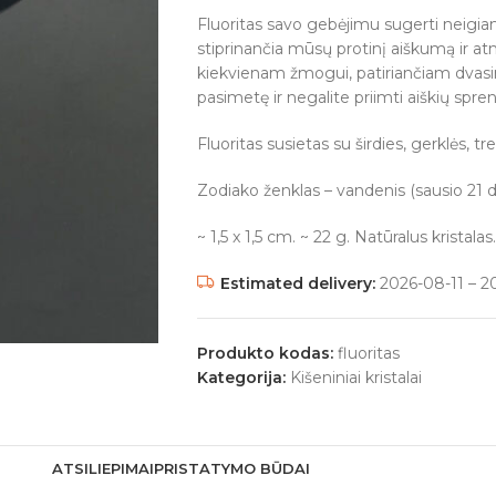
Fluoritas savo gebėjimu sugerti neigiam
stiprinančia mūsų protinį aiškumą ir at
kiekvienam žmogui, patiriančiam dvasin
pasimetę ir negalite priimti aiškių spre
Fluoritas susietas su širdies, gerklės, t
Zodiako ženklas – vandenis (sausio 21 d. 
~ 1,5 x 1,5 cm. ~ 22 g. Natūralus kristalas.
Estimated delivery:
2026-08-11 – 2
Produkto kodas:
fluoritas
Kategorija:
Kišeniniai kristalai
ATSILIEPIMAI
PRISTATYMO BŪDAI