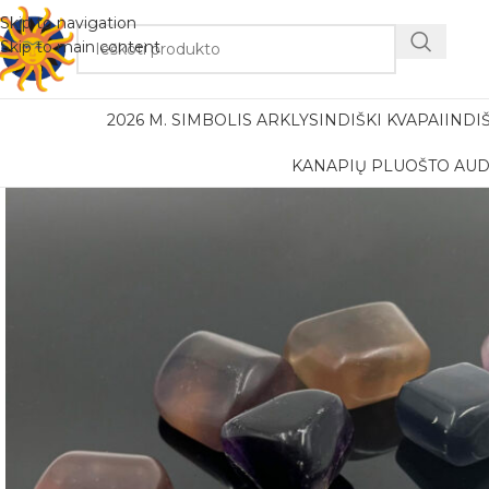
Nemok
Skip to navigation
Skip to main content
2026 M. SIMBOLIS ARKLYS
INDIŠKI KVAPAI
INDI
KANAPIŲ PLUOŠTO AUD