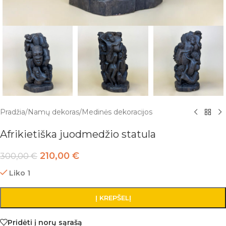
Pradžia
/
Namų dekoras
/
Medinės dekoracijos
Afrikietiška juodmedžio statula
210,00
€
300,00
€
Liko 1
Į KREPŠELĮ
Pridėti į norų sąrašą