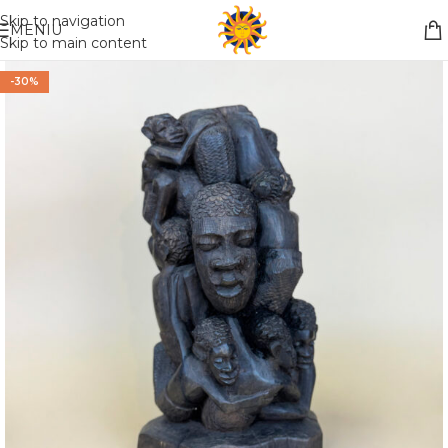
Nemokamas pristatymas į paštomatą apsiperkant už 30€!!
Skip to navigation
MENIU
Skip to main content
-30%