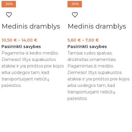
-30%
-30%
Medinis dramblys
Medinis dramblys
10,50
€
–
14,00
€
5,60
€
–
7,00
€
Pasirinkti savybes
Pasirinkti savybes
Pagaminta iš kedro medžio.
Tamsiai rudos spalvas;
Dėmesio! Iltys supakuotos
drožinėtas ornamentais.
atskirai ir yra pririštos prie kojos
Pagamintas iš medžio.
arba uodegos tam, kad
Dėmesio! Iltys supakuotos
transportuojant nebūtų
atskirai ir yra pririštos prie kojos
pažeistos.
arba uodegos tam, kad
transportuojant nebūtų
pažeistos.