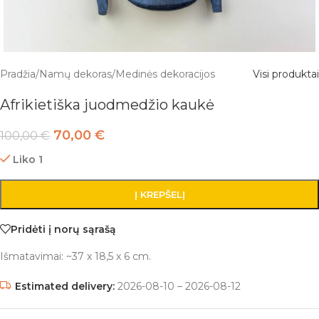
Pradžia
/
Namų dekoras
/
Medinės dekoracijos
Visi produktai
Afrikietiška juodmedžio kaukė
70,00
€
100,00
€
Liko 1
Į KREPŠELĮ
Pridėti į norų sąrašą
Išmatavimai: ~37 x 18,5 x 6 cm.
Estimated delivery:
2026-08-10 – 2026-08-12