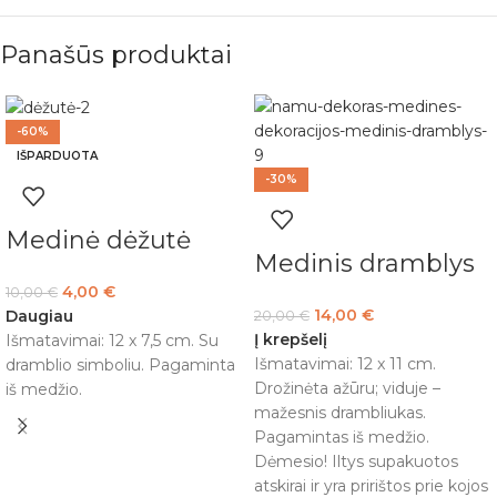
Panašūs produktai
-60%
IŠPARDUOTA
-30%
Medinė dėžutė
Medinis dramblys
4,00
€
10,00
€
14,00
€
Daugiau
20,00
€
Į krepšelį
Išmatavimai: 12 x 7,5 cm. Su
Išmatavimai: 12 x 11 cm.
dramblio simboliu. Pagaminta
Drožinėta ažūru; viduje –
iš medžio.
mažesnis drambliukas.
Pagamintas iš medžio.
Dėmesio! Iltys supakuotos
atskirai ir yra pririštos prie kojos