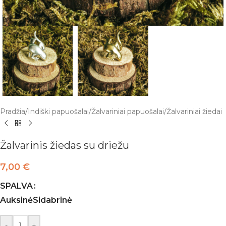
Pradžia
/
Indiški papuošalai
/
Žalvariniai papuošalai
/
Žalvariniai žiedai
Žalvarinis žiedas su driežu
7,00
€
SPALVA
Auksinė
Sidabrinė
-
+