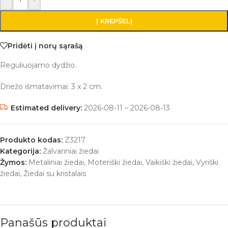
Į KREPŠELĮ
Pridėti į norų sąrašą
Reguliuojamo dydžio.
Driežo išmatavimai: 3 x 2 cm.
Estimated delivery:
2026-08-11 – 2026-08-13
Produkto kodas:
Z3217
Kategorija:
Žalvariniai žiedai
Žymos:
Metaliniai žiedai
,
Moteriški žiedai
,
Vaikiški žiedai
,
Vyriški
žiedai
,
Žiedai su kristalais
Panašūs produktai