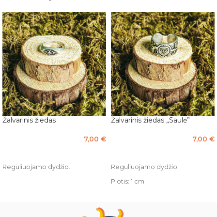
Žalvarinis žiedas
Žalvarinis žiedas „Saulė”
7,00
€
7,00
€
Į KREPŠELĮ
Į KREPŠELĮ
Reguliuojamo dydžio.
Reguliuojamo dydžio.
Plotis: 1 cm.