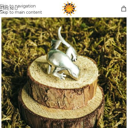
Nemokamas pristatymas į paštomatą apsiperkant už 30€!!
Skip to navigation
MENIU
Skip to main content