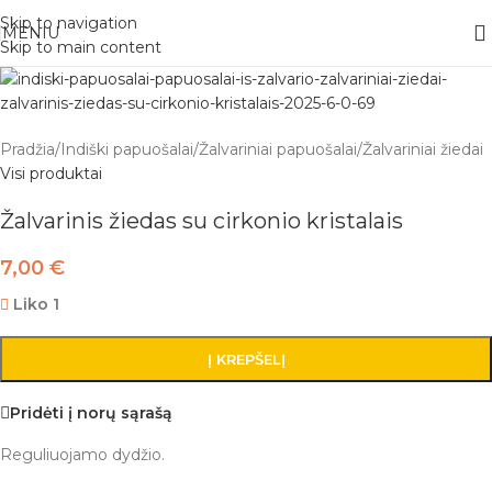
Nemokamas pristatymas į paštomatą apsiperkant už 30€!!
Skip to navigation
MENIU
Skip to main content
Pradžia
/
Indiški papuošalai
/
Žalvariniai papuošalai
/
Žalvariniai žiedai
Visi produktai
Žalvarinis žiedas su cirkonio kristalais
7,00
€
Liko 1
Į KREPŠELĮ
Pridėti į norų sąrašą
Reguliuojamo dydžio.