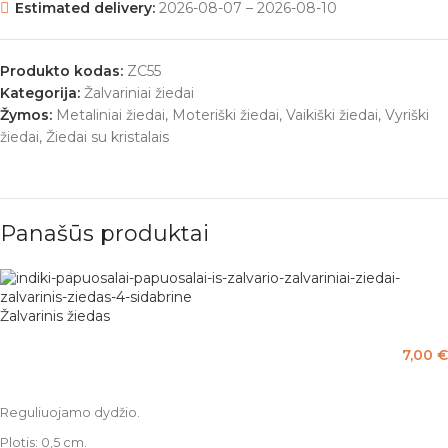
Estimated delivery:
2026-08-07 – 2026-08-10
Produkto kodas:
ZC55
Kategorija:
Žalvariniai žiedai
Žymos:
Metaliniai žiedai
,
Moteriški žiedai
,
Vaikiški žiedai
,
Vyriški
žiedai
,
Žiedai su kristalais
Panašūs produktai
Žalvarinis žiedas
7,00
€
PASIRINKTI SAVYBES
Reguliuojamo dydžio.
Plotis: 0,5 cm.