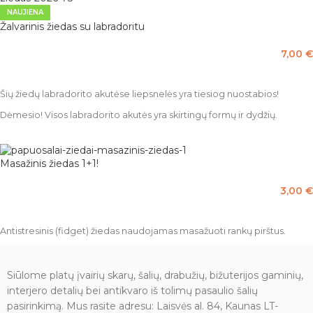
NAUJIENA
Žalvarinis žiedas su labradoritu
7,00
€
PASIRINKTI SAVYBES
Šių žiedų labradorito akutėse liepsnelės yra tiesiog nuostabios!
Dėmesio! Visos labradorito akutės yra skirtingų formų ir dydžių.
Masažinis žiedas 1+1!
3,00
€
PASIRINKTI SAVYBES
Antistresinis (fidget) žiedas naudojamas masažuoti rankų pirštus.
Siūlome platų įvairių skarų, šalių, drabužių, bižuterijos gaminių,
interjero detalių bei antikvaro iš tolimų pasaulio šalių
pasirinkimą. Mus rasite adresu: Laisvės al. 84, Kaunas LT-