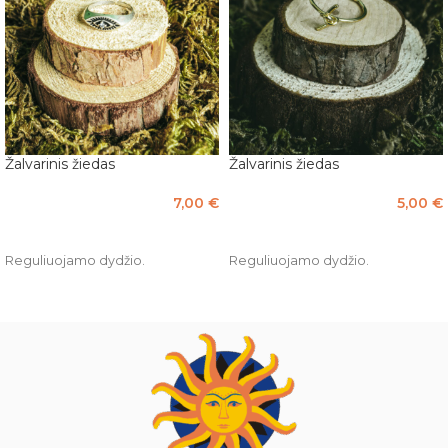
Žalvarinis žiedas
Žalvarinis žiedas
7,00
€
5,00
€
Į KREPŠELĮ
PASIRINKTI SAVYBES
Reguliuojamo dydžio.
Reguliuojamo dydžio.