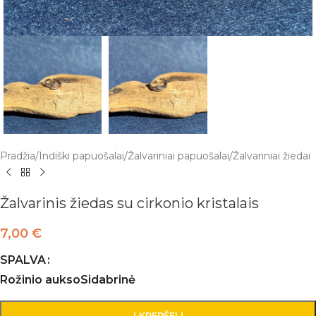
Pradžia
/
Indiški papuošalai
/
Žalvariniai papuošalai
/
Žalvariniai žiedai
Žalvarinis žiedas su cirkonio kristalais
7,00
€
SPALVA
Rožinio aukso
Sidabrinė
Į KREPŠELĮ