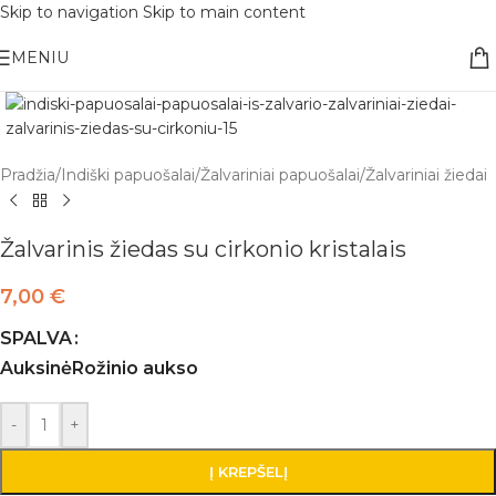
Skip to navigation
Skip to main content
Nemokamas pristatymas į paštomatą apsiperkant už 30€!!
MENIU
Pradžia
/
Indiški papuošalai
/
Žalvariniai papuošalai
/
Žalvariniai žiedai
Žalvarinis žiedas su cirkonio kristalais
7,00
€
SPALVA
Auksinė
Rožinio aukso
-
+
Į KREPŠELĮ