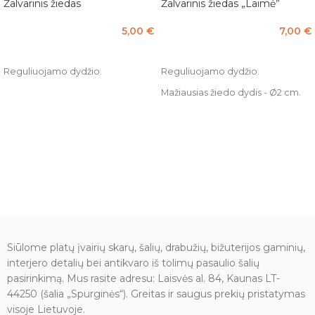
Žalvarinis žiedas
Žalvarinis žiedas „Laimė”
5,00
€
7,00
€
PASIRINKTI SAVYBES
PASIRINKTI SAVYBES
Reguliuojamo dydžio.
Reguliuojamo dydžio.
Mažiausias žiedo dydis - Ø2 cm.
Siūlome platų įvairių skarų, šalių, drabužių, bižuterijos gaminių,
interjero detalių bei antikvaro iš tolimų pasaulio šalių
pasirinkimą. Mus rasite adresu: Laisvės al. 84, Kaunas LT-
44250 (šalia „Spurginės“). Greitas ir saugus prekių pristatymas
visoje Lietuvoje.