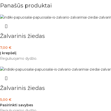
Panašūs produktai
Žalvarinis žiedas
7,00
€
Į krepšelį
Reguliuojamo dydžio.
Žalvarinis žiedas
5,00
€
Pasirinkti savybes
Reguliuojamo dydžio.