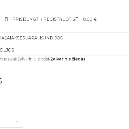
PRISIJUNGTI / REGISTRUOTIS
0,00
€
DAŽAI
AKSESUARAI IŠ INDIJOS
IDĖJOS
apuošalai
/
Žalvariniai žiedai
/
Žalvarinis žiedas
s