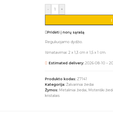
-
+
Į
Pridėti į norų sąrašą
Reguliuojamo dydžio.
Išmatavimai: 2 x 1,3 cm ir 1,5 x 1 cm.
Estimated delivery:
2026-08-10 – 2
Produkto kodas:
Z7141
Kategorija:
Žalvariniai žiedai
Žymos:
Metaliniai žiedai
,
Moteriški žied
kristalais