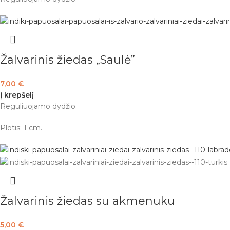
Žalvarinis žiedas „Saulė”
7,00
€
Į krepšelį
Reguliuojamo dydžio.
Plotis: 1 cm.
Žalvarinis žiedas su akmenuku
5,00
€