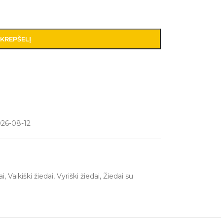
 KREPŠELĮ
026-08-12
ai
,
Vaikiški žiedai
,
Vyriški žiedai
,
Žiedai su