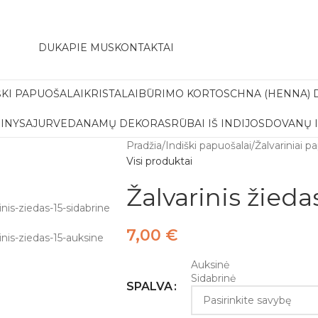
amas pristatymas į paštomatą apsiperkant už 30€!!
DUK
APIE MUS
KONTAKTAI
ŠKI PAPUOŠALAI
KRISTALAI
BŪRIMO KORTOS
CHNA (HENNA) 
INYS
AJURVEDA
NAMŲ DEKORAS
RŪBAI IŠ INDIJOS
DOVANŲ 
Pradžia
/
Indiški papuošalai
/
Žalvariniai p
Visi produktai
Žalvarinis žieda
7,00
€
Auksinė
Sidabrinė
SPALVA