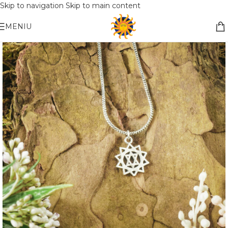
Skip to navigation
Skip to main content
Nemokamas pristatymas į paštomatą apsiperkant už 30€!!
MENIU