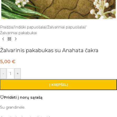
Pradžia
/
Indiški papuošalai
/
Žalvariniai papuošalai
/
Žalvariniai pakabukai
Žalvarinis pakabukas su Anahata čakra
5,00
€
-
+
Į KREPŠELĮ
Pridėti į norų sąrašą
Su grandinėle.