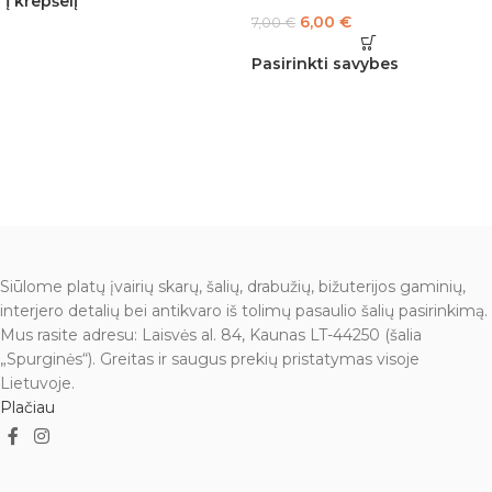
Į krepšelį
6,00
€
7,00
€
Pasirinkti savybes
Siūlome platų įvairių skarų, šalių, drabužių, bižuterijos gaminių,
interjero detalių bei antikvaro iš tolimų pasaulio šalių pasirinkimą.
Mus rasite adresu: Laisvės al. 84, Kaunas LT-44250 (šalia
„Spurginės“). Greitas ir saugus prekių pristatymas visoje
Lietuvoje.
Plačiau