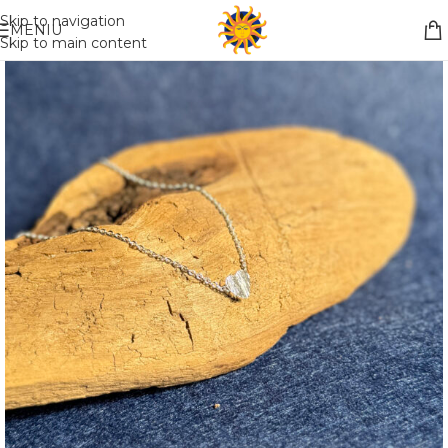
Nemokamas pristatymas į paštomatą apsiperkant už 30€!!
Skip to navigation
MENIU
Skip to main content