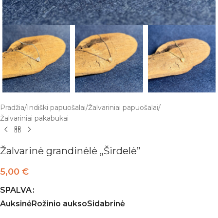
Pradžia
/
Indiški papuošalai
/
Žalvariniai papuošalai
/
Žalvariniai pakabukai
Žalvarinė grandinėlė „Širdelė”
5,00
€
SPALVA
Auksinė
Rožinio aukso
Sidabrinė