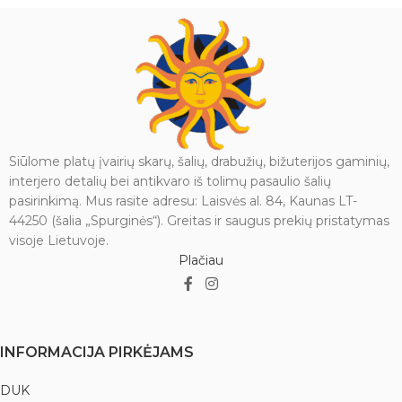
Išmatavimai: 3 x 2,5 x 0,3 cm.
Siūlome platų įvairių skarų, šalių, drabužių, bižuterijos gaminių,
interjero detalių bei antikvaro iš tolimų pasaulio šalių
pasirinkimą. Mus rasite adresu: Laisvės al. 84, Kaunas LT-
44250 (šalia „Spurginės“). Greitas ir saugus prekių pristatymas
visoje Lietuvoje.
Plačiau
INFORMACIJA PIRKĖJAMS
DUK