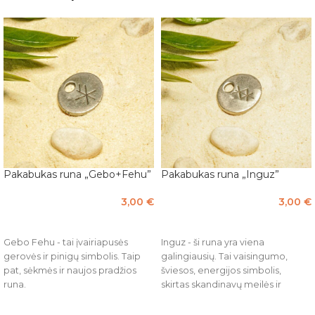
Pakabukas runa „Gebo+Fehu”
Pakabukas runa „Inguz”
3,00
€
3,00
€
Į KREPŠELĮ
Į KREPŠELĮ
Gebo Fehu - tai įvairiapusės
Inguz - ši runa yra viena
gerovės ir pinigų simbolis. Taip
galingiausių. Tai vaisingumo,
pat, sėkmės ir naujos pradžios
šviesos, energijos simbolis,
runa.
skirtas skandinavų meilės ir
vaisingumo deivei Frėjai.
Išmatavimai: 3 x 2,5 x 0,3 cm.