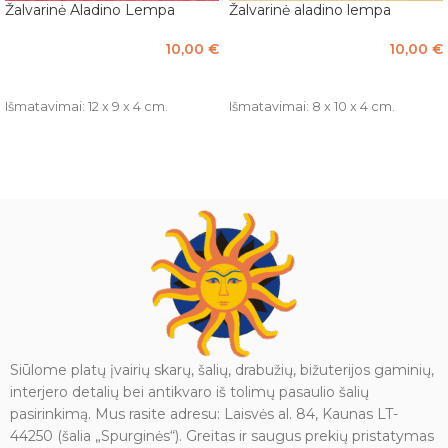
Žalvarinė Aladino Lempa
Žalvarinė aladino lempa
10,00
€
10,00
€
Į KREPŠELĮ
Į KREPŠELĮ
Išmatavimai: 12 x 9 x 4 cm.
Išmatavimai: 8 x 10 x 4 cm.
Siūlome platų įvairių skarų, šalių, drabužių, bižuterijos gaminių,
interjero detalių bei antikvaro iš tolimų pasaulio šalių
pasirinkimą. Mus rasite adresu: Laisvės al. 84, Kaunas LT-
44250 (šalia „Spurginės“). Greitas ir saugus prekių pristatymas