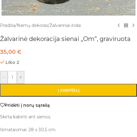
Pradžia
/
Namų dekoras
/
Žalvariniai indai
Žalvarinė dekoracija sienai „Om”, graviruota
35,00
€
Liko 2
-
+
Į KREPŠELĮ
Pridėti į norų sąrašą
Skirta kabinti ant sienos.
Išmatavimai: 28 x 30,5 cm.