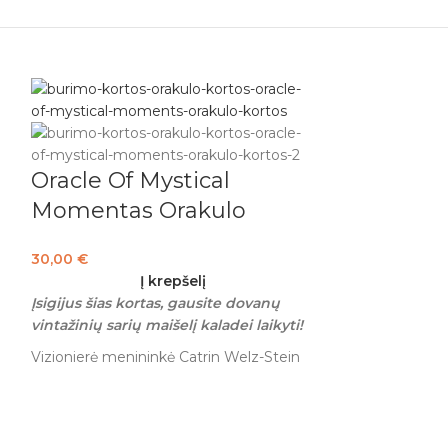
Oracle Of Mystical
Momentas Orakulo
Kortos + DOVANA
30,00
€
Į krepšelį
Įsigijus šias kortas, gausite dovanų
vintažinių sarių maišelį kaladei laikyti!
ai
Vizionierė menininkė Catrin Welz-Stein
r
koliažų kūriniuose sujungia netikėtus
gamtos ir vaizduotės elementus,
kurdama prabangų pasaulį, kuriame
laimingai sugyvena gėlių dvasios ir
ai