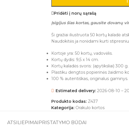
Į
Pridėti į norų sąrašą
Įsigijus šias kortas, gausite dovanų vin
Ši gražiai iliustruota 50 kortų kaladė at
Naudokitės ja norėdami kurti stipresniu
Kortoje yra: 50 kortų, vadovėlis.
Kortų dydis: 9,5 x 14 cm.
Kortų kaladės svoris: (apytiksliai) 300 g.
Plastiku dengtos popierinės žaidimo ko
100 % autentiškas, originalus gaminys.
Estimated delivery:
2026-08-10 – 2
Produkto kodas:
Z437
Kategorija:
Orakulo kortos
ATSILIEPIMAI
PRISTATYMO BŪDAI