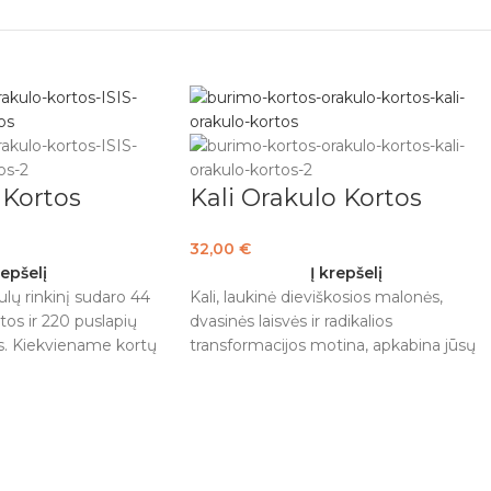
 Kortos
Kali Orakulo Kortos
32,00
€
repšelį
Į krepšelį
ulų rinkinį sudaro 44
Kali, laukinė dieviškosios malonės,
tos ir 220 puslapių
dvasinės laisvės ir radikalios
as. Kiekviename kortų
transformacijos motina, apkabina jūsų
ateikiamas galingas
drąsią sielą. Kai kurie gali jos bijoti, bet k
 integruoti kortas. Šie
ją pažinsite, paguos jos žiauri užuojauta i
augelis yra vedamos
nepalaužiama išmintis. Šis unikalus
 sutelkti dėmesį ir
orakulų rinkinys, kurį sudaro Alanos
sakymus.
Fairchild įžvalgos, suteikiančios jėgų, ir
įspūdingi Jimmy Mantono vaizdiniai, – t