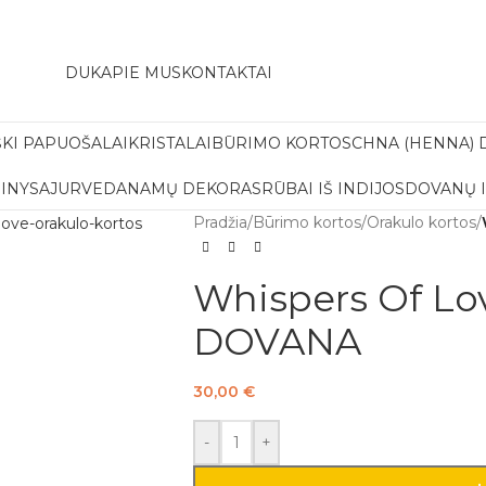
amas pristatymas į paštomatą apsiperkant už 30€!!
DUK
APIE MUS
KONTAKTAI
ŠKI PAPUOŠALAI
KRISTALAI
BŪRIMO KORTOS
CHNA (HENNA) 
INYS
AJURVEDA
NAMŲ DEKORAS
RŪBAI IŠ INDIJOS
DOVANŲ 
Pradžia
/
Būrimo kortos
/
Orakulo kortos
/
Whispers Of Lov
DOVANA
30,00
€
-
+