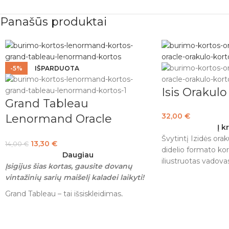
Panašūs produktai
-5%
IŠPARDUOTA
Isis Orakulo
Grand Tableau
32,00
€
Lenormand Oracle
Į k
Kortos + DOVANA
Švytintį Izidės orak
13,30
€
14,00
€
didelio formato kor
Daugiau
iliustruotas vadov
Įsigijus šias kortas, gausite dovanų
aprašyme žinyne p
vintažinių sarių maišelį kaladei laikyti!
ritualas, padedantis
Grand Tableau – tai išsiskleidimas,
ritualai, iš kurių d
kuriame vienu metu dalyvauja visos 36
meditacijos, padeda
kaladės kortos, ir dėl savo pobūdžio,
gauti reikiamus at
leidžiančio aiškiai atsakyti į daugelį