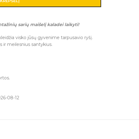
 KREPŠELĮ
tažinių sarių maišelį kaladei laikyti!
skleidžia visko jūsų gyvenime tarpusavio ryšį.
s ir meilesnius santykius.
rtos.
026-08-12