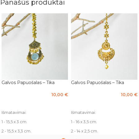
Panašūs produktai
Galvos Papuošalas – Tika
Galvos Papuošalas – Tika
10,00
€
10,00
€
PASIRINKTI SAVYBES
PASIRINKTI SAVYBES
Išmatavimai:
Išmatavimai:
1 - 15,5 x 3 cm.
1 - 16 x 3,5 cm.
2 - 15,5 x 3,3 cm.
2 - 14 x 2,5 cm.