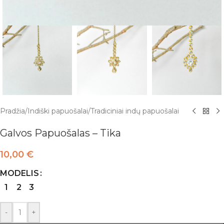
Pradžia
/
Indiški papuošalai
/
Tradiciniai indų papuošalai
Galvos Papuošalas – Tika
10,00
€
MODELIS
1
2
3
-
+