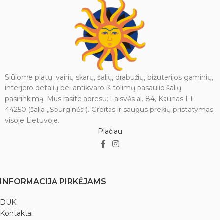
3 - 15,5 x 4 cm.
Siūlome platų įvairių skarų, šalių, drabužių, bižuterijos gaminių,
interjero detalių bei antikvaro iš tolimų pasaulio šalių
pasirinkimą. Mus rasite adresu: Laisvės al. 84, Kaunas LT-
44250 (šalia „Spurginės“). Greitas ir saugus prekių pristatymas
visoje Lietuvoje.
Plačiau
INFORMACIJA PIRKĖJAMS
DUK
Kontaktai