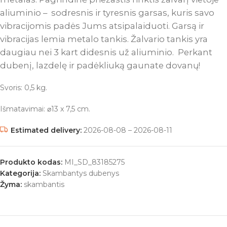
aliuminio – sodresnis ir tyresnis garsas, kuris savo
vibracijomis padės Jums atsipalaiduoti. Garsą ir
vibracijas lemia metalo tankis. Žalvario tankis yra
daugiau nei 3 kart didesnis už aliuminio. Perkant
dubenį, lazdelę ir padėkliuką gaunate dovanų!
Svoris: 0,5 kg.
Išmatavimai: ⌀13 x 7,5 cm.
Estimated delivery:
2026-08-08 – 2026-08-11
Produkto kodas:
MI_SD_83185275
Kategorija:
Skambantys dubenys
Žyma:
skambantis