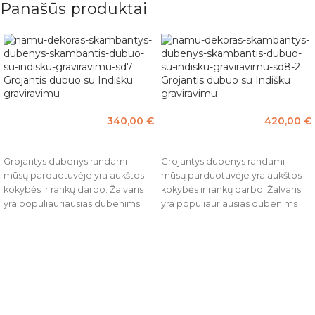
Panašūs produktai
Grojantis dubuo su Indišku
Grojantis dubuo su Indišku
graviravimu
graviravimu
340,00
€
420,00
€
Į KREPŠELĮ
Į KREPŠELĮ
Grojantys dubenys randami
Grojantys dubenys randami
mūsų parduotuvėje yra aukštos
mūsų parduotuvėje yra aukštos
kokybės ir rankų darbo. Žalvaris
kokybės ir rankų darbo. Žalvaris
yra populiauriausias dubenims
yra populiauriausias dubenims
gaminti naudojamas metalas.
gaminti naudojamas metalas.
Pagrindinė priežastis rinktis
Pagrindinė priežastis rinktis
žalvarį vietoje aliuminio –
žalvarį vietoje aliuminio –
sodresnis ir tyresnis garsas, kuris
sodresnis ir tyresnis garsas, kuris
savo vibracijomis padės Jums
savo vibracijomis padės Jums
atsipalaiduoti. Garsą ir vibracijas
atsipalaiduoti. Garsą ir vibracijas
lemia metalo tankis. Žalvario
lemia metalo tankis. Žalvario