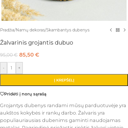
Pradžia
/
Namų dekoras
/
Skambantys dubenys
Žalvarinis grojantis dubuo
85,50
€
95,00
€
-
+
Į KREPŠELĮ
Pridėti į norų sąrašą
Grojantys dubenys randami mūsų parduotuvėje yra
aukštos kokybės ir rankų darbo. Žalvaris yra
populiauriausias dubenims gaminti naudojamas
metalas. Pagrindinė priežastis rinktis žalvarį vietoje