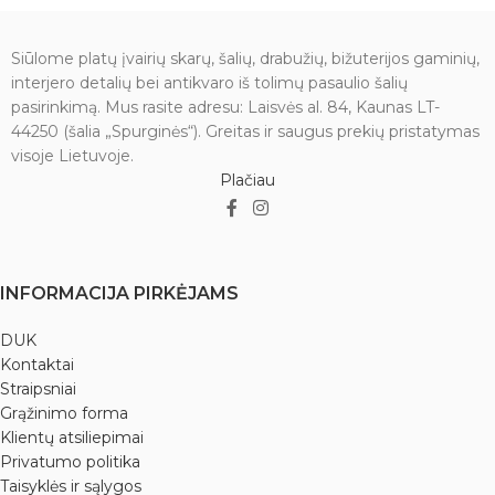
tankis yra daugiau nei 3 kart
tankis yra daugiau nei 3 kart
didesnis už aliuminio. Perkant
didesnis už aliuminio. Perkant
dubenį, lazdelę ir padėkliuką
dubenį, lazdelę ir padėkliuką
Siūlome platų įvairių skarų, šalių, drabužių, bižuterijos gaminių,
gaunate dovanų!
gaunate dovanų!
interjero detalių bei antikvaro iš tolimų pasaulio šalių
Svoris: 1,62 kg.
Svoris: 2,01 kg.
pasirinkimą. Mus rasite adresu: Laisvės al. 84, Kaunas LT-
44250 (šalia „Spurginės“). Greitas ir saugus prekių pristatymas
Išmatavimai: 23 x 23 x 12 cm.
Išmatavimai: 26,5 x 26,5 x 11,5 cm.
visoje Lietuvoje.
Pagaminta iš septynių metalų
Pagaminta iš septynių metalų
Plačiau
lydinio, graviruota Indijoje.
lydinio, graviruota Indijoje.
INFORMACIJA PIRKĖJAMS
DUK
Kontaktai
Straipsniai
Grąžinimo forma
Klientų atsiliepimai
Privatumo politika
Taisyklės ir sąlygos