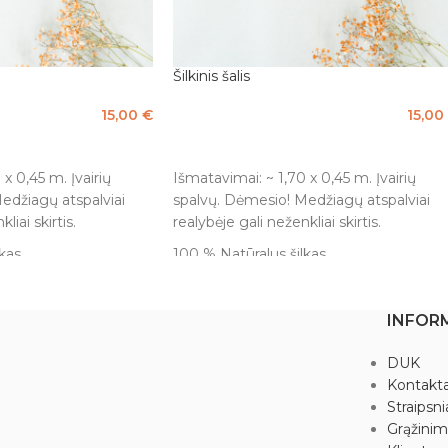
Šilkinis šalis
15,00
€
15,00
Į KREPŠELĮ
x 0,45 m. Įvairių
Išmatavimai: ~ 1,70 x 0,45 m. Įvairių
edžiagų atspalviai
spalvų. Dėmesio! Medžiagų atspalviai
liai skirtis.
realybėje gali neženkliai skirtis.
kas.
100 % Natūralus šilkas.
INFOR
DUK
Kontakta
Straipsni
Grąžini