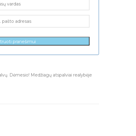
struoti pranešimui
palvų. Dėmesio! Medžiagų atspalviai realybėje