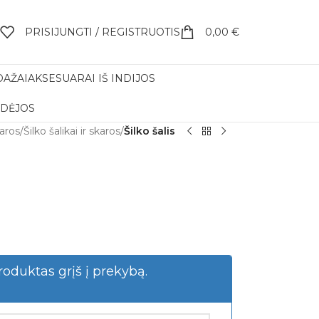
PRISIJUNGTI / REGISTRUOTIS
0,00
€
DAŽAI
AKSESUARAI IŠ INDIJOS
IDĖJOS
karos
/
Šilko šalikai ir skaros
/
Šilko šalis
roduktas grįš į prekybą.