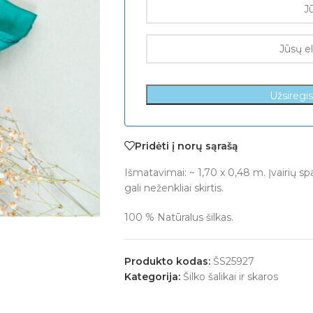
Užsiregi
Pridėti į norų sąrašą
Išmatavimai: ~ 1,70 x 0,48 m. Įvairių s
gali neženkliai skirtis.
100 % Natūralus šilkas.
Produkto kodas:
ŠS25927
Kategorija:
Šilko šalikai ir skaros