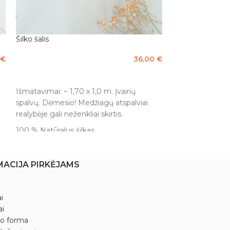
Šilko šalis
IŠPARDUOTA
Šilko šalis
€
36,00
€
Į KREPŠELĮ
DAUGIAU
Išmatavimai: ~ 1,70 x 1,0 m. Įvairių
spalvų. Dėmesio! Medžiagų atspalviai
Išmatavimai: ~ 1
realybėje gali neženkliai skirtis.
spalvų. Dėmesio
realybėje gali než
100 % Natūralus šilkas.
100 % Natūralus 
MACIJA PIRKĖJAMS
i
ai
mo forma