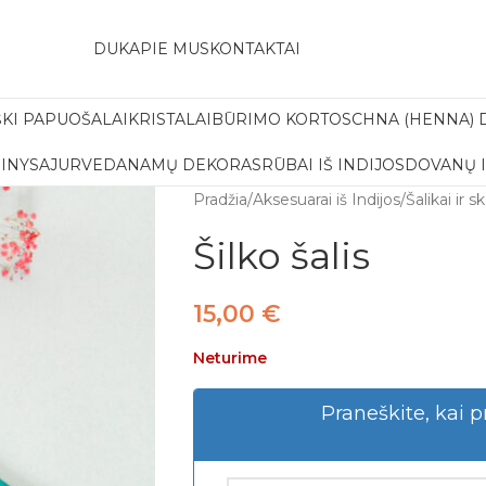
amas pristatymas į paštomatą apsiperkant už 30€!!
DUK
APIE MUS
KONTAKTAI
ŠKI PAPUOŠALAI
KRISTALAI
BŪRIMO KORTOS
CHNA (HENNA) 
INYS
AJURVEDA
NAMŲ DEKORAS
RŪBAI IŠ INDIJOS
DOVANŲ 
Pradžia
/
Aksesuarai iš Indijos
/
Šalikai ir s
Šilko šalis
15,00
€
Neturime
Praneškite, kai p