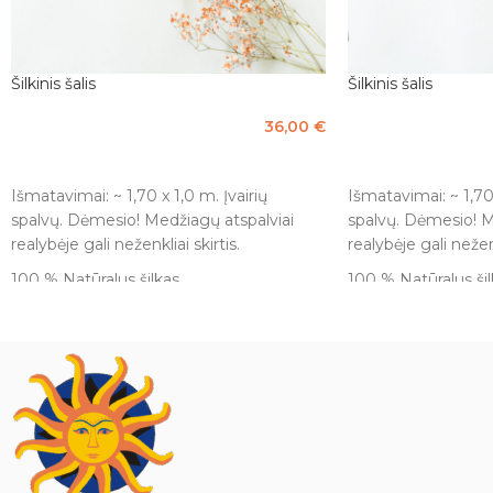
Šilkinis šalis
Šilkinis šalis
36,00
€
Į KREPŠELĮ
Į KREPŠELĮ
Išmatavimai: ~ 1,70 x 1,0 m. Įvairių
Išmatavimai: ~ 1,70 
spalvų. Dėmesio! Medžiagų atspalviai
spalvų. Dėmesio! M
realybėje gali neženkliai skirtis.
realybėje gali neženk
100 % Natūralus šilkas.
100 % Natūralus šil