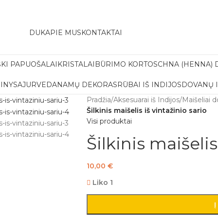
amas pristatymas į paštomatą apsiperkant už 30€!!
DUK
APIE MUS
KONTAKTAI
ŠKI PAPUOŠALAI
KRISTALAI
BŪRIMO KORTOS
CHNA (HENNA) 
INYS
AJURVEDA
NAMŲ DEKORAS
RŪBAI IŠ INDIJOS
DOVANŲ 
Pradžia
/
Aksesuarai iš Indijos
/
Maišeliai 
Šilkinis maišelis iš vintažinio sario
Visi produktai
Šilkinis maišelis
10,00
€
Liko 1
Į