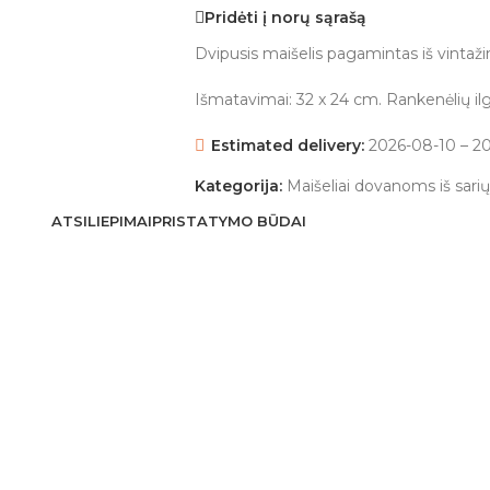
Pridėti į norų sąrašą
Dvipusis maišelis pagamintas iš vintažinio
Išmatavimai: 32 x 24 cm. Rankenėlių ilg
Estimated delivery:
2026-08-10 – 2
Kategorija:
Maišeliai dovanoms iš sarių
ATSILIEPIMAI
PRISTATYMO BŪDAI