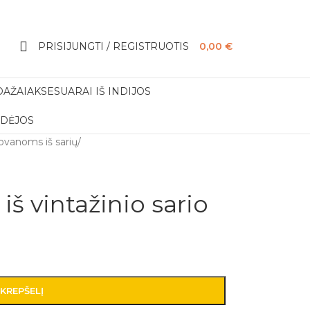
PRISIJUNGTI / REGISTRUOTIS
0,00
€
DAŽAI
AKSESUARAI IŠ INDIJOS
IDĖJOS
dovanoms iš sarių
/
 iš vintažinio sario
 KREPŠELĮ