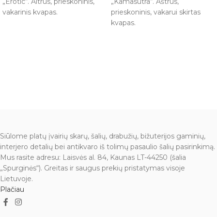
„Erotic“. Aitrus, prieskoninis,
„Kamasutra“. Aštrus,
vakarinis kvapas.
prieskoninis, vakarui skirtas
kvapas.
Siūlome platų įvairių skarų, šalių, drabužių, bižuterijos gaminių,
interjero detalių bei antikvaro iš tolimų pasaulio šalių pasirinkimą.
Mus rasite adresu: Laisvės al. 84, Kaunas LT-44250 (šalia
„Spurginės“). Greitas ir saugus prekių pristatymas visoje
Lietuvoje.
Plačiau