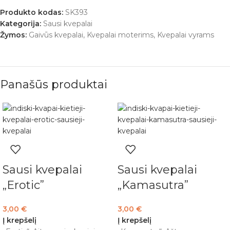
Produkto kodas:
SK393
Kategorija:
Sausi kvepalai
Žymos:
Gaivūs kvepalai
,
Kvepalai moterims
,
Kvepalai vyrams
Panašūs produktai
Sausi kvepalai
Sausi kvepalai
„Erotic”
„Kamasutra”
3,00
€
3,00
€
Į krepšelį
Į krepšelį