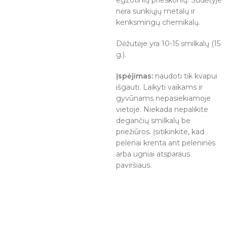
egzotinių prieskonių. Sudėtyje
nėra sunkiųjų metalų ir
kenksmingų chemikalų.
Dėžutėje yra 10-15 smilkalų (15
g.).
Įspėjimas:
naudoti tik kvapui
išgauti. Laikyti vaikams ir
gyvūnams nepasiekiamoje
vietoje. Niekada nepalikite
degančių smilkalų be
priežiūros. Įsitikinkite, kad
pelenai krenta ant peleninės
arba ugniai atsparaus
paviršiaus.