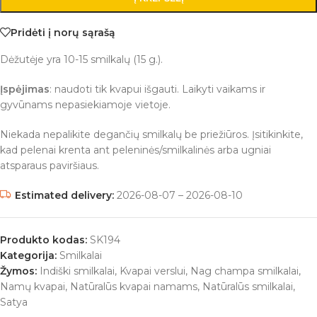
Pridėti į norų sąrašą
Dėžutėje yra 10-15 smilkalų (15 g.).
Įspėjimas
: naudoti tik kvapui išgauti. Laikyti vaikams ir
gyvūnams nepasiekiamoje vietoje.
Niekada nepalikite degančių smilkalų be priežiūros. Įsitikinkite,
kad pelenai krenta ant peleninės/smilkalinės arba ugniai
atsparaus paviršiaus.
Estimated delivery:
2026-08-07 – 2026-08-10
Produkto kodas:
SK194
Kategorija:
Smilkalai
Žymos:
Indiški smilkalai
,
Kvapai verslui
,
Nag champa smilkalai
,
Namų kvapai
,
Natūralūs kvapai namams
,
Natūralūs smilkalai
,
Satya