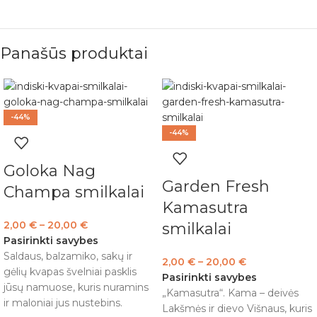
Panašūs produktai
-44%
-44%
Goloka Nag
Garden Fresh
Champa smilkalai
Kamasutra
2,00
€
–
20,00
€
smilkalai
Pasirinkti savybes
Saldaus, balzamiko, sakų ir
2,00
€
–
20,00
€
gėlių kvapas švelniai pasklis
Pasirinkti savybes
jūsų namuose, kuris nuramins
„Kamasutra“. Kama – deivės
ir maloniai jus nustebins.
Lakšmės ir dievo Višnaus, kuris