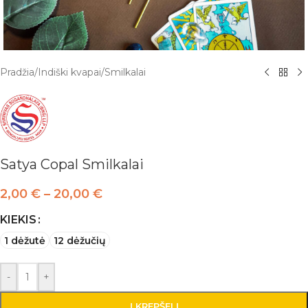
Pradžia
/
Indiški kvapai
/
Smilkalai
Satya Copal Smilkalai
2,00
€
–
20,00
€
KIEKIS
1 dėžutė
12 dėžučių
-
+
Į KREPŠELĮ