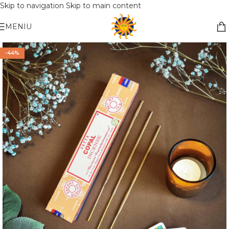
Skip to navigation
Skip to main content
Nemokamas pristatymas į paštomatą apsiperkant už 30€!!
MENIU
-44%