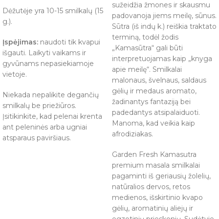
sužeidžia žmones ir skausmu
Dėžutėje yra 10-15 smilkalų (15
padovanoja jiems meilę, sūnus.
g.).
Sūtra (iš indų k.) reiškia traktato
terminą, todėl žodis
Įspėjimas:
naudoti tik kvapui
„Kamasūtra“ gali būti
išgauti. Laikyti vaikams ir
interpretuojamas kaip „knyga
gyvūnams nepasiekiamoje
apie meilę“. Smilkalai
vietoje.
malonaus, švelnaus, saldaus
gėlių ir medaus aromato,
Niekada nepalikite degančių
žadinantys fantaziją bei
smilkalų be priežiūros.
padedantys atsipalaiduoti.
Įsitikinkite, kad pelenai krenta
Manoma, kad veikia kaip
ant peleninės arba ugniai
afrodiziakas.
atsparaus paviršiaus.
Garden Fresh Kamasutra
premium masala smilkalai
pagaminti iš geriausių žolelių,
natūralios dervos, retos
medienos, išskirtinio kvapo
gėlių, aromatinių aliejų ir