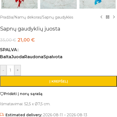
Pradžia
/
Namų dekoras
/
Sapnų gaudyklės
Sapnų gaudyklių juosta
21,00
€
35,00
€
SPALVA
Balta
Juoda
Raudona
Spalvota
-
+
Į KREPŠELĮ
Pridėti į norų sąrašą
Išmatavimai: 52,5 x Ø7,5 cm.
Estimated delivery:
2026-08-11 – 2026-08-13