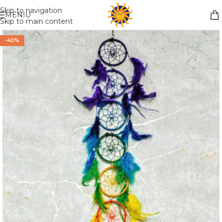
Nemokamas pristatymas į paštomatą apsiperkant už 30€!!
Skip to navigation
MENIU
Skip to main content
-40%