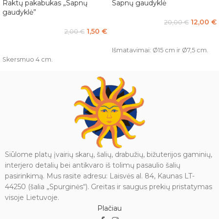
Raktų pakabukas „Sapnų
Sapnų gaudyklė
gaudyklė”
12,00
€
20,00
€
1,50
€
2,00
€
PASIRINKTI SAVYBES
PASIRINKTI SAVYBES
Išmatavimai: Ø15 cm ir Ø7,5 cm.
Skersmuo 4 cm.
Siūlome platų įvairių skarų, šalių, drabužių, bižuterijos gaminių,
interjero detalių bei antikvaro iš tolimų pasaulio šalių
pasirinkimą. Mus rasite adresu: Laisvės al. 84, Kaunas LT-
44250 (šalia „Spurginės“). Greitas ir saugus prekių pristatymas
visoje Lietuvoje.
Plačiau