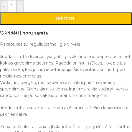
-
+
Į KREPŠELĮ
Pridėti į norų sąrašą
Pakabukas su reguliuojamo ilgio virvele.
Juodasis rutilo kvarcas yra galingas akmuo nuo depresijos ar bet
kokios gyvenimo traumos. Padeda priimti iššūkius, įkvepia jus
palikti viską, kas jums nebetarnauja. Šis šventas akmuo tirpdo
neigiamas energijas.
Veda jus į pergalę, nes padeda savininkui priimti svarbius
sprendimus. Jėgos akmuo tiems, kuriems reikia sudaryti verslo
sandorius. Tai puikus akmuo finansinėms situacijoms.
Juodas rutilas susietas su visomis čakromis, tačiau labiausiai su
šaknies čakra.
Zodiako ženklas – tauras (balandžio 21 d. – gegužės 21 d.) ir liūtas