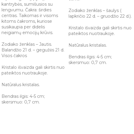
kantrybės, sumišusios su
lengvumu. Čakra: širdies
Zodiako ženklas – šaulys (
centras. Taikomas ir visoms
lapkričio 22 d. – gruodžio 22 d.).
kitoms čakroms, kuriose
susikaupia per didelis
Kristalo išvaizda gali skirtis nuo
neigiamų emocijų krūvis.
pateiktos nuotraukoje.
Zodiako ženklas – Jautis.
Natūralus kristalas.
Balandžio 21 d. – gegužės 21 d.
Visos čakros
Bendras ilgis: 4-5 cm;
skersmuo: 0,7 cm.
Kristalo išvaizda gali skirtis nuo
pateiktos nuotraukoje.
Natūralus kristalas.
Bendras ilgis: 4-5 cm;
skersmuo: 0,7 cm.