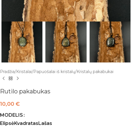
Pradžia
/
Kristalai
/
Papuošalai iš kristalų
/
Kristalų pakabukai
Rutilo pakabukas
10,00
€
MODELIS
Elipsė
Kvadratas
Lašas