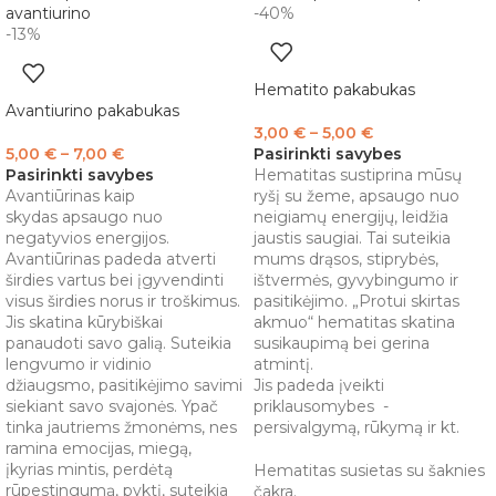
-40%
-13%
Hematito pakabukas
Avantiurino pakabukas
3,00
€
–
5,00
€
5,00
€
–
7,00
€
Pasirinkti savybes
Pasirinkti savybes
Hematitas sustiprina mūsų
Avantiūrinas kaip
ryšį su žeme, apsaugo nuo
skydas apsaugo nuo
neigiamų energijų, leidžia
negatyvios energijos.
jaustis saugiai. Tai suteikia
Avantiūrinas padeda atverti
mums drąsos, stiprybės,
širdies vartus bei įgyvendinti
ištvermės, gyvybingumo ir
visus širdies norus ir troškimus.
pasitikėjimo. „Protui skirtas
Jis skatina kūrybiškai
akmuo“ hematitas skatina
panaudoti savo galią. Suteikia
susikaupimą bei gerina
lengvumo ir vidinio
atmintį.
džiaugsmo, pasitikėjimo savimi
Jis padeda įveikti
siekiant savo svajonės. Ypač
priklausomybes -
tinka jautriems žmonėms, nes
persivalgymą, rūkymą ir kt.
ramina emocijas, miegą,
įkyrias mintis, perdėtą
Hematitas susietas su šaknies
rūpestingumą, pyktį, suteikia
čakra.