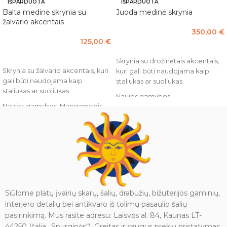
IŠPARDUOTA
IŠPARDUOTA
Balta medinė skrynia su
Juoda medinė skrynia
žalvario akcentais
350,00
€
125,00
€
DAUGIAU
DAUGIAU
Skrynia su drožinėtais akcentais,
Skrynia su žalvario akcentais, kuri
kuri gali būti naudojama kaip
gali būti naudojama kaip
staliukas ar suoliukas.
staliukas ar suoliukas.
Naujos gamybos.
Naujos gamybos. Mangamedis.
Išmatavimai: 116 x 40 x 45 cm.
Išmatavimai: 50 x 30 x 27 cm.
Indija, Džodhpuras.
Indija, Džodhpuras.
Dėl apžiūrėjimo ar pristatymo,
kreipkitės el. paštu
info@mazojiindija.lt
Siūlome platų įvairių skarų, šalių, drabužių, bižuterijos gaminių,
interjero detalių bei antikvaro iš tolimų pasaulio šalių
pasirinkimą. Mus rasite adresu: Laisvės al. 84, Kaunas LT-
44250 (šalia „Spurginės“). Greitas ir saugus prekių pristatymas