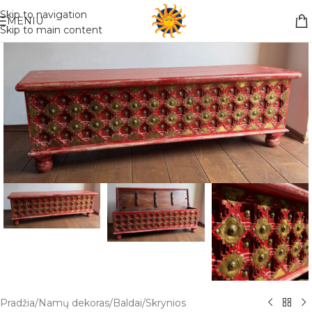
Nemokamas pristatymas į paštomatą apsiperkant už 30€!!
Skip to navigation
MENIU
Skip to main content
Pradžia
/
Namų dekoras
/
Baldai
/
Skrynios