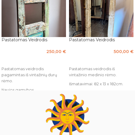
Pastatomas Veidrodis
Pastatomas Veidrodis
250,00
€
500,00
€
Į KREPŠELĮ
Į KREPŠELĮ
Pastatomas veidrodis
Pastatomas veidrodis iš
pagamintas iš vintažinių durų
vintažinio medinio rėmo.
rėmo.
Išmatavimai: 82 x 13 x 182cm.
Naujos gamybos.
Indija, Džodhpuras.
Išmatavimai: 158 x 49 x 5,5 -
44,5cm.
Indija, Džodhpuras.