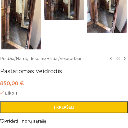
Pradžia
/
Namų dekoras
/
Baldai
/
Veidrodžiai
Pastatomas Veidrodis
850,00
€
Liko 1
Į KREPŠELĮ
Pridėti į norų sąrašą