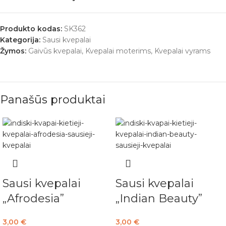
Produkto kodas:
SK362
Kategorija:
Sausi kvepalai
Žymos:
Gaivūs kvepalai
,
Kvepalai moterims
,
Kvepalai vyrams
Panašūs produktai
Sausi kvepalai
Sausi kvepalai
„Afrodesia”
„Indian Beauty”
3,00
€
3,00
€