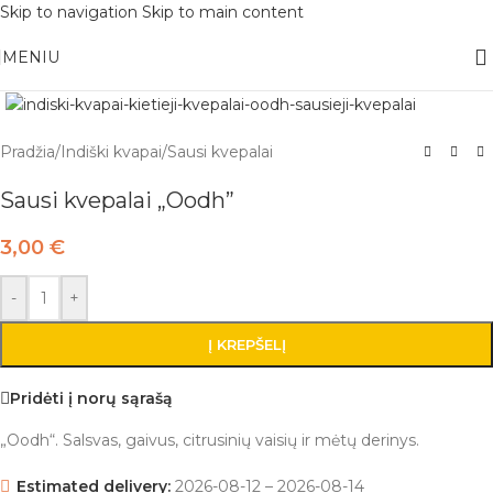
Skip to navigation
Skip to main content
Nemokamas pristatymas į paštomatą apsiperkant už 30€!!
MENIU
Pradžia
/
Indiški kvapai
/
Sausi kvepalai
Sausi kvepalai „Oodh”
3,00
€
-
+
Į KREPŠELĮ
Pridėti į norų sąrašą
„Oodh“. Salsvas, gaivus, citrusinių vaisių ir mėtų derinys.
Estimated delivery:
2026-08-12 – 2026-08-14