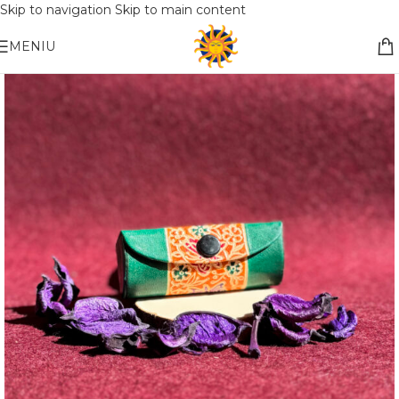
Skip to navigation
Skip to main content
Nemokamas pristatymas į paštomatą apsiperkant už 30€!!
MENIU