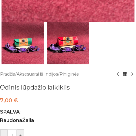
Pradžia
/
Aksesuarai iš Indijos
/
Piniginės
Odinis lūpdažio laikiklis
7,00
€
SPALVA
Raudona
Žalia
-
+