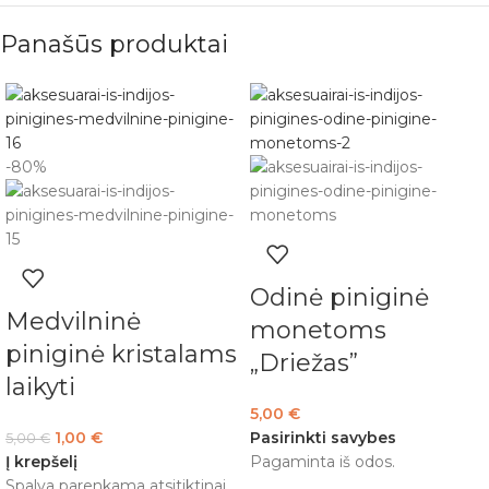
Panašūs produktai
-80%
Odinė piniginė
Medvilninė
monetoms
piniginė kristalams
„Driežas”
laikyti
5,00
€
1,00
€
Pasirinkti savybes
5,00
€
Į krepšelį
Pagaminta iš odos.
Spalva parenkama atsitiktinai.