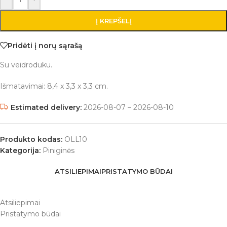
Į KREPŠELĮ
Pridėti į norų sąrašą
Su veidroduku.
Išmatavimai: 8,4 x 3,3 x 3,3 cm.
Estimated delivery:
2026-08-07 – 2026-08-10
Produkto kodas:
OLL10
Kategorija:
Piniginės
ATSILIEPIMAI
PRISTATYMO BŪDAI
Atsiliepimai
Pristatymo būdai