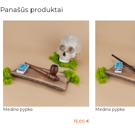
Panašūs produktai
Medinė pypkė
Medinė pypkė
15,00
€
PASIRINKTI SAVYBES
Į KREPŠELĮ