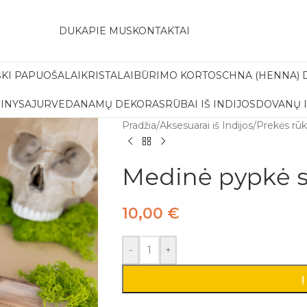
amas pristatymas į paštomatą apsiperkant už 30€!!
DUK
APIE MUS
KONTAKTAI
ŠKI PAPUOŠALAI
KRISTALAI
BŪRIMO KORTOS
CHNA (HENNA) 
INYS
AJURVEDA
NAMŲ DEKORAS
RŪBAI IŠ INDIJOS
DOVANŲ 
Pradžia
/
Aksesuarai iš Indijos
/
Prekės rū
Medinė pypkė s
10,00
€
-
+
Į