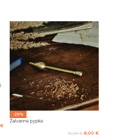
-20%
-20%
Žalvarinė pypkė
Žalvarinė pypkė
€
8,00
€
10,00
€