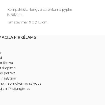
Į KREPŠELĮ
Į KREPŠELĮ
Kompaktiška, lengvai surenkama pypkė
Kompaktiška, l
iš žalvario.
iš žalvario.
Išmatavimai: 9 x Ø1,5 cm.
Išmatavimai: 6 x
Galvutės: Ø1 x 1,5 cm.
Galvutės: Ø1 x ~
MACIJA PIRKĖJAMS
i
ai
mo forma
tsiliepimai
o politika
 ir sąlygos
mo ir apmokėjimo sąlygos
ija ir Prisijungimas