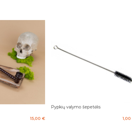
Pypkių valymo šepetėlis
15,00
€
1,00
Į KREPŠELĮ