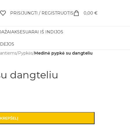
PRISIJUNGTI / REGISTRUOTIS
0,00
€
DAŽAI
AKSESUARAI IŠ INDIJOS
IDĖJOS
kantiems
/
Pypkės
/
Medinė pypkė su dangteliu
u dangteliu
 KREPŠELĮ