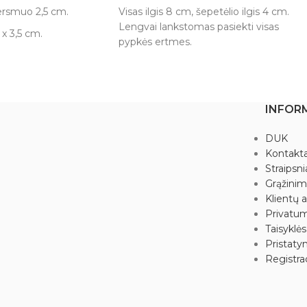
kersmuo 2,5 cm.
Visas ilgis 8 cm, šepetėlio ilgis 4 cm.
Lengvai lankstomas pasiekti visas
 x 3,5 cm.
pypkės ertmes.
INFOR
DUK
Kontakta
Straipsni
Grąžini
Klientų a
Privatum
Taisyklės
Pristaty
Registrac