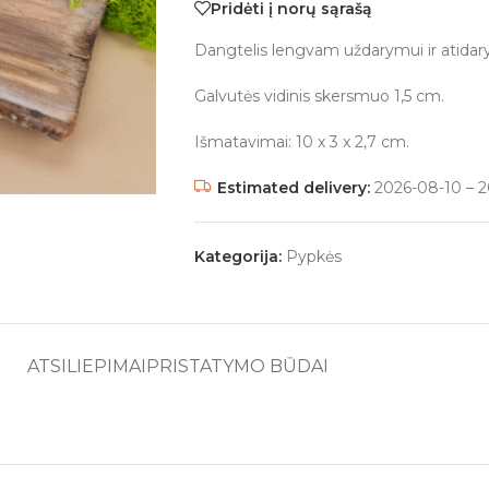
Pridėti į norų sąrašą
Dangtelis lengvam uždarymui ir atidar
Galvutės vidinis skersmuo 1,5 cm.
Išmatavimai: 10 x 3 x 2,7 cm.
Estimated delivery:
2026-08-10 – 2
Kategorija:
Pypkės
ATSILIEPIMAI
PRISTATYMO BŪDAI