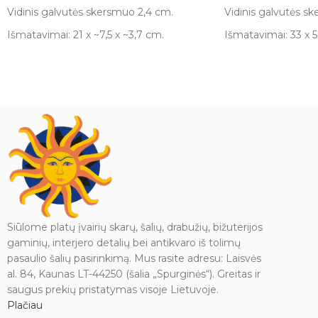
Vidinis galvutės skersmuo 2,4 cm.
Vidinis galvutės s
Išmatavimai: 21 x ~7,5 x ~3,7 cm.
Išmatavimai: 33 x 5
Siūlome platų įvairių skarų, šalių, drabužių, bižuterijos
gaminių, interjero detalių bei antikvaro iš tolimų
pasaulio šalių pasirinkimą. Mus rasite adresu: Laisvės
al. 84, Kaunas LT-44250 (šalia „Spurginės“). Greitas ir
saugus prekių pristatymas visoje Lietuvoje.
Plačiau