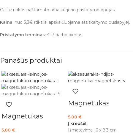
Galite rinktis paštomato arba kurjerio pristatymo opcijas.
Kaina:
nuo 3,3€ (tiksliai apskaičiuojama atsiskaitymo puslapyje).
Pristatymo terminas:
4–7 darbo dienos.
Panašūs produktai
Magnetukas
Magnetukas
5,00
€
Į krepšelį
5,00
€
Išmatavimai: 6 x 8,3 cm.