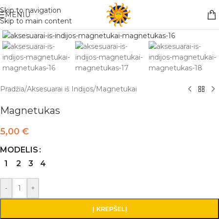
Nemokamas pristatymas į paštomatą apsiperkant už 30€!!
Skip to navigation
MENIU
Skip to main content
Pradžia
/
Aksesuarai iš Indijos
/
Magnetukai
Magnetukas
5,00
€
MODELIS
1
2
3
4
-
+
Į KREPŠELĮ