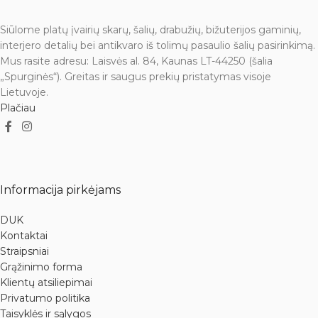
Siūlome platų įvairių skarų, šalių, drabužių, bižuterijos gaminių,
interjero detalių bei antikvaro iš tolimų pasaulio šalių pasirinkimą.
Mus rasite adresu: Laisvės al. 84, Kaunas LT-44250 (šalia
„Spurginės“). Greitas ir saugus prekių pristatymas visoje
Lietuvoje.
Plačiau
Informacija pirkėjams
DUK
Kontaktai
Straipsniai
Grąžinimo forma
Klientų atsiliepimai
Privatumo politika
Taisyklės ir sąlygos