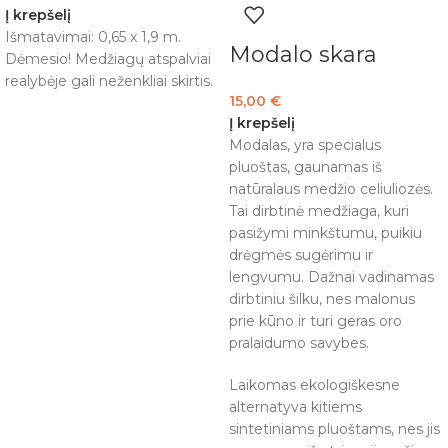
Į krepšelį
Išmatavimai: 0,65 x 1,9 m.
Modalo skara
Dėmesio! Medžiagų atspalviai
realybėje gali neženkliai skirtis.
15,00
€
Į krepšelį
Modalas, yra specialus
pluoštas, gaunamas iš
natūralaus medžio celiuliozės.
Tai dirbtinė medžiaga, kuri
pasižymi minkštumu, puikiu
drėgmės sugėrimu ir
lengvumu. Dažnai vadinamas
dirbtiniu šilku, nes malonus
prie kūno ir turi geras oro
pralaidumo savybes.
Laikomas ekologiškesne
alternatyva kitiems
sintetiniams pluoštams, nes jis