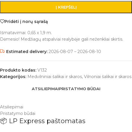
Į KREPŠELĮ
Pridėti į norų sąrašą
Išmatavimai: 0,65 x 1,9 m.
Dėmesio! Medžiagų atspalviai realybėje gali neženkliai skirtis.
Estimated delivery:
2026-08-07 – 2026-08-10
Produkto kodas:
V132
Kategorijos:
Medvilniniai šalikai ir skaros
,
Vilnoniai šalikai ir skaros
ATSILIEPIMAI
PRISTATYMO BŪDAI
Atsiliepimai
Pristatymo būdai
📦 LP Express paštomatas