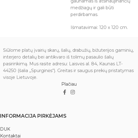
gaunamas iš atsinaujinančių
medžiagų ir gali būti
perdirbamas.
Išmatavimai: 120 x 120 cm.
Siūlome platų įvairių skarų, šalių, drabužių, bižuterijos gaminių,
interjero detalių bei antikvaro iš tolimų pasaulio šalių
pasirinkimą. Mus rasite adresu: Laisvės al. 84, Kaunas LT-
44250 (šalia „Spurginės“). Greitas ir saugus prekių pristatymas
visoje Lietuvoje.
Plačiau
INFORMACIJA PIRKĖJAMS
DUK
Kontaktai