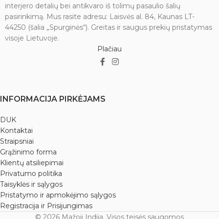
interjero detalių bei antikvaro iš tolimų pasaulio šalių
pasirinkimą. Mus rasite adresu: Laisvės al. 84, Kaunas LT-
44250 (šalia „Spurginės“). Greitas ir saugus prekių pristatymas
visoje Lietuvoje.
Plačiau
INFORMACIJA PIRKĖJAMS
DUK
Kontaktai
Straipsniai
Grąžinimo forma
Klientų atsiliepimai
Privatumo politika
Taisyklės ir sąlygos
Pristatymo ir apmokėjimo sąlygos
Registracija ir Prisijungimas
© 2026 Mažoji Indija. Visos teisės saugomos