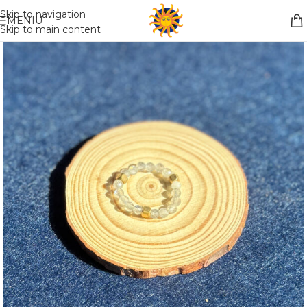
Nemokamas pristatymas į paštomatą apsiperkant už 30€!!
Skip to navigation
MENIU
Skip to main content