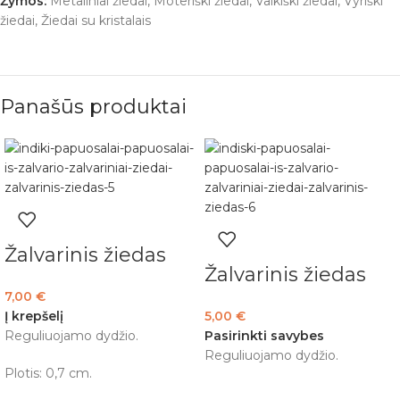
Žymos:
Metaliniai žiedai
,
Moteriški žiedai
,
Vaikiški žiedai
,
Vyriški
žiedai
,
Žiedai su kristalais
Panašūs produktai
Žalvarinis žiedas
Žalvarinis žiedas
7,00
€
Į krepšelį
5,00
€
Reguliuojamo dydžio.
Pasirinkti savybes
Reguliuojamo dydžio.
Plotis: 0,7 cm.