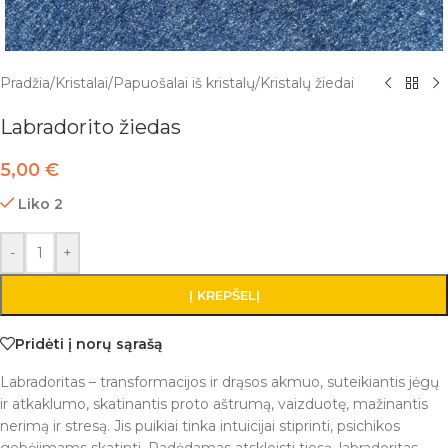
Pradžia
/
Kristalai
/
Papuošalai iš kristalų
/
Kristalų žiedai
Labradorito žiedas
5,00
€
Liko 2
-
+
Į KREPŠELĮ
Pridėti į norų sąrašą
Labradoritas – transformacijos ir drąsos akmuo, suteikiantis jėgų
ir atkaklumo, skatinantis proto aštrumą, vaizduotę, mažinantis
nerimą ir stresą. Jis puikiai tinka intuicijai stiprinti, psichikos