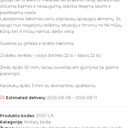
gebėjimams skatinti. Padėdamas atskleisti tiesą, labradoritas
išstumia baimes ir nesaugumą, stiprina tikėjimą savimi ir
pasitikėjimą visata.
Labradoritas laikomas vienu stipriausių apsaugos akmenų. Jis
saugo nuo negatyvių reiškinių, situacijų ir žmonių ne tik mūsų
kūną, bet ir mūsų namus, darbo vietą.
Susietas su gerklės ir širdies čakromis.
Zodiako ženklas – vėžys (birželio 22 d. – liepos 22 d.).
Žiedo dydis: 50 mm, tačiau suvertas ant gumytės tai galima
pratempti.
Karoliukų dydis: 3 mm su deimantiniu apdirbimu.
Estimated delivery:
2026-08-08 – 2026-08-11
Produkto kodas:
Z001-LA
Kategorija:
Kristalų žiedai