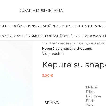
amas pristatymas į paštomatą apsiperkant už 30€!!
DUK
APIE MUS
KONTAKTAI
ŠKI PAPUOŠALAI
KRISTALAI
BŪRIMO KORTOS
CHNA (HENNA) 
INYS
AJURVEDA
NAMŲ DEKORAS
RŪBAI IŠ INDIJOS
DOVANŲ 
Pradžia
/
Aksesuarai iš Indijos
/
Kepurės s
Kepurė su snapeliu dredams
Visi produktai
Kepurė su snap
5,00
€
Mėlyna
Pilka
Raudona
Ruda
SPALVA
Žalia