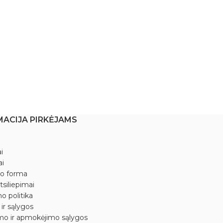
MACIJA PIRKĖJAMS
i
ai
mo forma
tsiliepimai
o politika
 ir sąlygos
mo ir apmokėjimo sąlygos