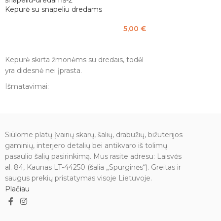
Kepurė su snapeliu dredams
5,00
€
PASIRINKTI SAVYBES
Kepurė skirta žmonėms su dredais, todėl
yra didesnė nei įprasta.
Išmatavimai:
Kepurės plotis 20 cm, tačiau tamposi.
Gylis 15 cm. Snapelio dydis 22 x 10 cm.
Siūlome platų įvairių skarų, šalių, drabužių, bižuterijos
gaminių, interjero detalių bei antikvaro iš tolimų
pasaulio šalių pasirinkimą. Mus rasite adresu: Laisvės
al. 84, Kaunas LT-44250 (šalia „Spurginės“). Greitas ir
saugus prekių pristatymas visoje Lietuvoje.
Plačiau