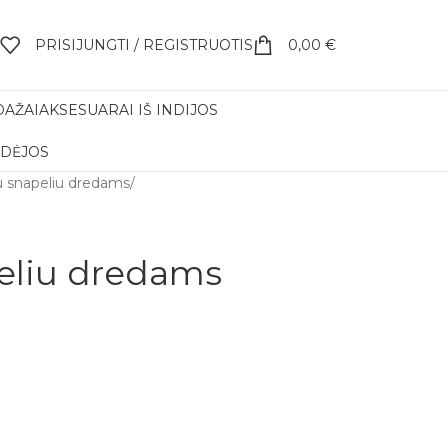
PRISIJUNGTI / REGISTRUOTIS
0,00
€
DAŽAI
AKSESUARAI IŠ INDIJOS
IDĖJOS
u snapeliu dredams
/
eliu dredams