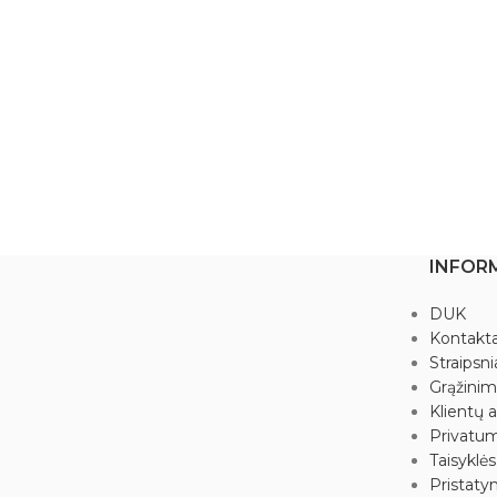
INFOR
DUK
Kontakta
Straipsni
Grąžini
Klientų a
Privatum
Taisyklės
Pristaty