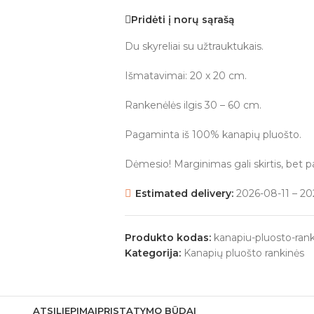
Pridėti į norų sąrašą
Du skyreliai su užtrauktukais.
Išmatavimai: 20 x 20 cm.
Rankenėlės ilgis 30 – 60 cm.
Pagaminta iš 100% kanapių pluošto.
Dėmesio! Marginimas gali skirtis, bet pa
Estimated delivery:
2026-08-11 – 20
Produkto kodas:
kanapiu-pluosto-ran
Kategorija:
Kanapių pluošto rankinės
ATSILIEPIMAI
PRISTATYMO BŪDAI