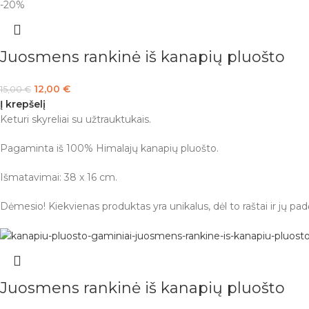
-20%
Juosmens rankinė iš kanapių pluošto
12,00
€
15,00
€
Į krepšelį
Keturi skyreliai su užtrauktukais.
Pagaminta iš 100% Himalajų kanapių pluošto.
Išmatavimai: 38 x 16 cm.
Dėmesio! Kiekvienas produktas yra unikalus, dėl to raštai ir jų padėt
Juosmens rankinė iš kanapių pluošto