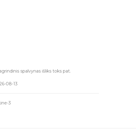
grindinis spalvynas išliks toks pat.
26-08-13
kine-3