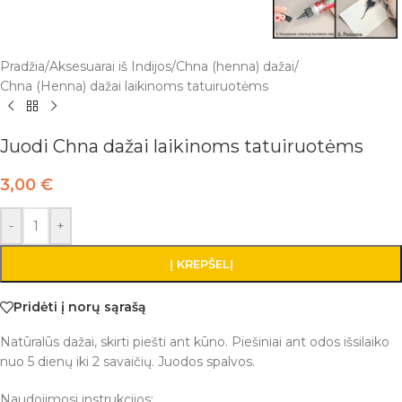
Pradžia
/
Aksesuarai iš Indijos
/
Chna (henna) dažai
/
Chna (Henna) dažai laikinoms tatuiruotėms
Juodi Chna dažai laikinoms tatuiruotėms
3,00
€
-
+
Į KREPŠELĮ
Pridėti į norų sąrašą
Natūralūs dažai, skirti piešti ant kūno. Piešiniai ant odos išsilaiko
nuo 5 dienų iki 2 savaičių. Juodos spalvos.
Naudojimosi instrukcijos: