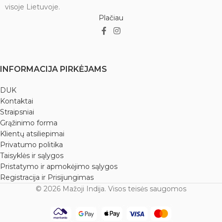
tatuiruotė išliktų kuo ilgiau.
tatuiruotė išliktų kuo ilgiau.
visoje Lietuvoje.
ISO 9001:2008 sertifikuotas
Gamintojas: Rathore Dulhan
Plačiau
gamintojas: Megha.
Mehandi Cone.
100% veganiškas produktas.
Aukščiausia kokybė.
Kliniškai testuota, aukščiausia
Natūralus produktas, be
kokybė.
chemikalų.
Natūralus produktas, be
Laikyti šaltoje, sausoje vietoje ir
INFORMACIJA PIRKĖJAMS
chemikalų.
saugoti nuo tiesioginių saulės
Laikyti šaltoje, sausoje vietoje ir
spindulių.
DUK
saugoti nuo tiesioginių saulės
Kiekis: 28 g.
Kontaktai
spindulių.
Straipsniai
Kiekis: 23 ± 2 g.
Grąžinimo forma
Klientų atsiliepimai
Privatumo politika
Taisyklės ir sąlygos
Pristatymo ir apmokėjimo sąlygos
Registracija ir Prisijungimas
© 2026 Mažoji Indija. Visos teisės saugomos