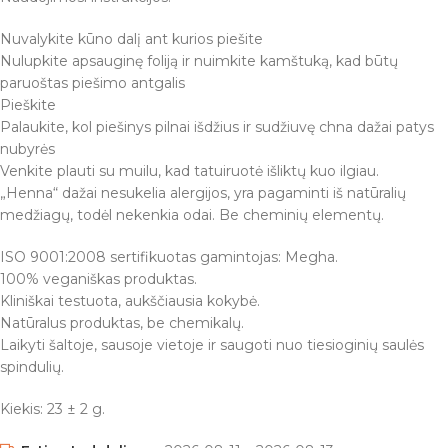
Nuvalykite kūno dalį ant kurios piešite
Nulupkite apsauginę foliją ir nuimkite kamštuką, kad būtų
paruoštas piešimo antgalis
Pieškite
Palaukite, kol piešinys pilnai išdžius ir sudžiuvę chna dažai patys
nubyrės
Venkite plauti su muilu, kad tatuiruotė išliktų kuo ilgiau.
„Henna“ dažai nesukelia alergijos, yra pagaminti iš natūralių
medžiagų, todėl nekenkia odai. Be cheminių elementų.
ISO 9001:2008 sertifikuotas gamintojas: Megha.
100% veganiškas produktas.
Kliniškai testuota, aukščiausia kokybė.
Natūralus produktas, be chemikalų.
Laikyti šaltoje, sausoje vietoje ir saugoti nuo tiesioginių saulės
spindulių.
Kiekis: 23 ± 2 g.