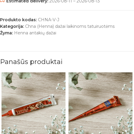
Estimated delivery:
2026-08-11 – 2026-08-13
Produkto kodas:
CHNA-V-J
Kategorija:
Chna (Henna) dažai laikinoms tatuiruotėms
Žyma:
Henna antakių dažai
Panašūs produktai