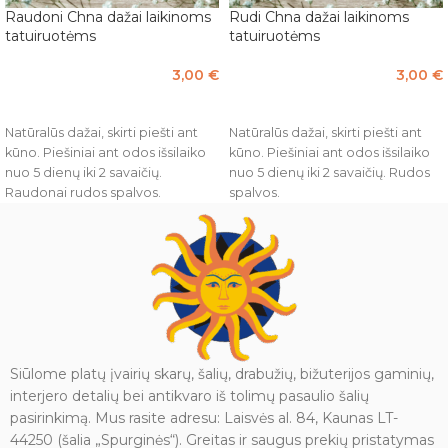
Raudoni Chna dažai laikinoms
Rudi Chna dažai laikinoms
tatuiruotėms
tatuiruotėms
3,00
€
3,00
€
Į KREPŠELĮ
Į KREPŠELĮ
Natūralūs dažai, skirti piešti ant
Natūralūs dažai, skirti piešti ant
kūno. Piešiniai ant odos išsilaiko
kūno. Piešiniai ant odos išsilaiko
nuo 5 dienų iki 2 savaičių.
nuo 5 dienų iki 2 savaičių. Rudos
Raudonai rudos spalvos.
spalvos.
Naudojimosi instrukcijos:
Naudojimosi instrukcijos:
Nuvalykite kūno dalį ant kurios
Nuvalykite kūno dalį ant kurios
piešite
piešite
Nulupkite apsauginę foliją ir
Nulupkite apsauginę foliją ir
nuimkite kamštuką, kad būtų
nuimkite kamštuką, kad būtų
paruoštas piešimo antgalis
paruoštas piešimo antgalis
Pieškite
Pieškite
Palaukite, kol piešinys pilnai
Palaukite, kol piešinys pilnai
Siūlome platų įvairių skarų, šalių, drabužių, bižuterijos gaminių,
išdžius ir sudžiuvę chna dažai
išdžius ir sudžiuvę chna dažai
interjero detalių bei antikvaro iš tolimų pasaulio šalių
patys nubyrės
patys nubyrės
pasirinkimą. Mus rasite adresu: Laisvės al. 84, Kaunas LT-
Venkite plauti su muilu, kad
Venkite plauti su muilu, kad
44250 (šalia „Spurginės“). Greitas ir saugus prekių pristatymas