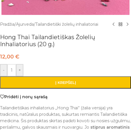
Pradžia
/
Ajurveda
/
Tailandietiški žolelių inhaliatoriai
Hong Thai Tailandietiškas Žolelių
Inhaliatorius (20 g.)
12,00
€
-
+
Į KREPŠELĮ
Pridėti į norų sąrašą
Tailandietiškas inhaliatorius „Hong Thai“ (žalia versija) yra
tradicinis, natūralus produktas, sukurtas remiantis Tailandietiška
medicina. Šis produktas skirtas padėti kovoti su nosies užgulimu,
peršalimu, galvos skausmais ir nuovargiu. Jo
stiprus aromatinis