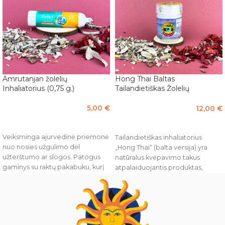
Amrutanjan žolelių
Hong Thai Baltas
Inhaliatorius (0,75 g.)
Tailandietiškas Žolelių
Inhaliatorius (20 g.)
5,00
€
12,00
€
Į KREPŠELĮ
Į KREPŠELĮ
Veiksminga ajurvedinė priemonė
Tailandietiškas inhaliatorius
nuo nosies užgulimo dėl
„Hong Thai“ (balta versija) yra
užterštumo ar slogos. Patogus
natūralus kvėpavimo takus
gaminys su raktų pakabuku, kurį
atpalaiduojantis produktas,
galima naudoti bet kada ir bet
naudojamas peršalimo
kur.
simptomams, sinusų užgulimui ir
galvos skausmams malšinti.
Ši
Ingredientai:
versija išsiskiria subtilesniu
,
🌿PUDINAH (Dirvinė mėta).
bet efektyviu aromatu, kurio