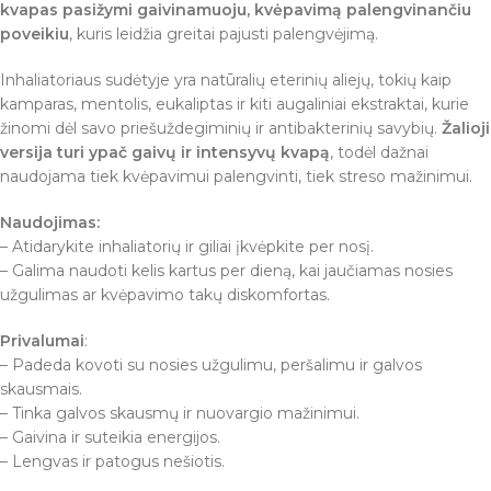
kvapas pasižymi gaivinamuoju, kvėpavimą palengvinančiu
poveikiu
, kuris leidžia greitai pajusti palengvėjimą.
Inhaliatoriaus sudėtyje yra natūralių eterinių aliejų, tokių kaip
kamparas, mentolis, eukaliptas ir kiti augaliniai ekstraktai, kurie
žinomi dėl savo priešuždegiminių ir antibakterinių savybių.
Žalioji
versija turi ypač gaivų ir intensyvų kvapą
, todėl dažnai
naudojama tiek kvėpavimui palengvinti, tiek streso mažinimui.
Naudojimas:
– Atidarykite inhaliatorių ir giliai įkvėpkite per nosį.
– Galima naudoti kelis kartus per dieną, kai jaučiamas nosies
užgulimas ar kvėpavimo takų diskomfortas.
Privalumai
:
– Padeda kovoti su nosies užgulimu, peršalimu ir galvos
skausmais.
– Tinka galvos skausmų ir nuovargio mažinimui.
– Gaivina ir suteikia energijos.
– Lengvas ir patogus nešiotis.