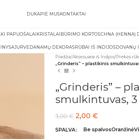
amas pristatymas į paštomatą apsiperkant už 30€!!
DUK
APIE MUS
KONTAKTAI
ŠKI PAPUOŠALAI
KRISTALAI
BŪRIMO KORTOS
CHNA (HENNA) 
INYS
AJURVEDA
NAMŲ DEKORAS
RŪBAI IŠ INDIJOS
DOVANŲ 
Pradžia
/
Aksesuarai iš Indijos
/
Prekės rū
„Grinderis” – plastikinis smulkintuvas
„Grinderis” – pla
smulkintuvas, 3
2,00
€
3,00
€
Be spalvos
Oranžinė
V
SPALVA