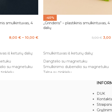
-40%
inis smulkintuvas, 4
„Grinderis” – plastikinis smulkintuvas, 4
dalių
8,00
€
–
10,00
€
3,00
5,00
€
BES
Į KREPŠELĮ
as iš keturių dalių:
Smulkintuvas iš keturių dalių:
netuku
Dangtelio su magnetuku
ėlio su magnetuku
Smulkinimo dubenėlio su magnetuku
inkleliu
Talpa su tinkleliu
kymui.
Talpa laikymui.
INFOR
Išmatavimai: Ø5 x 4,5 cm.
DUK
Kontakta
Straipsni
Grąžini