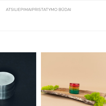
ATSILIEPIMAI
PRISTATYMO BŪDAI