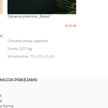
Žalvarinė peleninė „Batas”
9,00
€
Į KREPŠELĮ
€
Griovelis vienai cigaretei.
Svoris: 0,07 kg.
Išmatavimai: 7,5 x 3,5 x 2 cm.
MACIJA PIRKĖJAMS
i
ai
mo forma