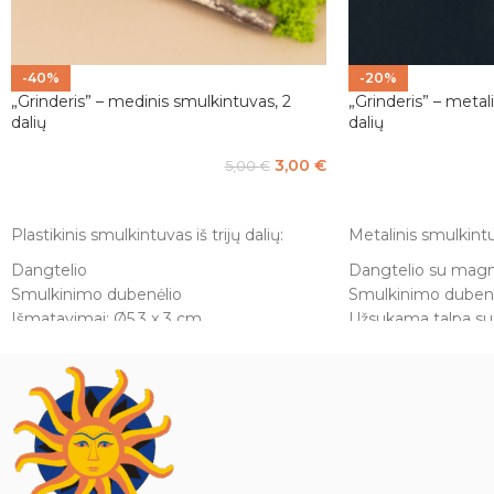
-40%
-20%
„Grinderis” – medinis smulkintuvas, 2
„Grinderis” – metal
dalių
dalių
3,00
€
5,00
€
Į KREPŠELĮ
PASIRINKTI SAVY
Plastikinis smulkintuvas iš trijų dalių:
Metalinis smulkintuv
Dangtelio
Dangtelio su mag
Smulkinimo dubenėlio
Smulkinimo duben
Išmatavimai: Ø5,3 x 3 cm.
Užsukama talpa su t
Užsukama talpa lai