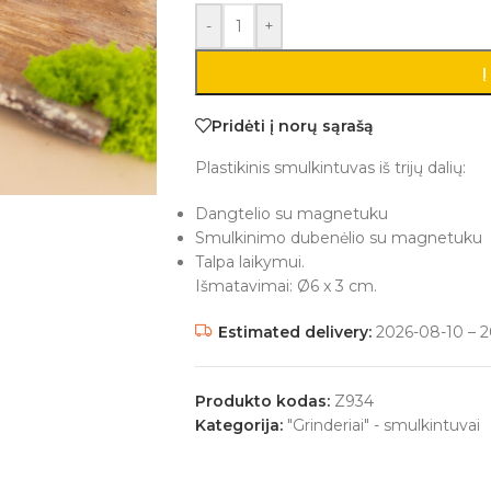
-
+
Į
Pridėti į norų sąrašą
Plastikinis smulkintuvas iš trijų dalių:
Dangtelio su magnetuku
Smulkinimo dubenėlio su magnetuku
Talpa laikymui.
Išmatavimai: Ø6 x 3 cm.
Estimated delivery:
2026-08-10 – 2
Produkto kodas:
Z934
Kategorija:
"Grinderiai" - smulkintuvai