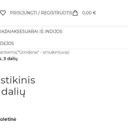
PRISIJUNGTI / REGISTRUOTIS
0,00
€
DAŽAI
AKSESUARAI IŠ INDIJOS
IDĖJOS
kantiems
/
"Grinderiai" - smulkintuvai
/
, 3 dalių
stikinis
 dalių
ioletinė