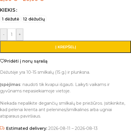
KIEKIS
1 dėžutė
12 dėžučių
-
+
Į KREPŠELĮ
Pridėti į norų sąrašą
Dėžutėje yra 10-15 smilkalų (15 g.) ir plunksna.
Įspėjimas
: naudoti tik kvapui išgauti. Laikyti vaikams ir
gyvūnams nepasiekiamoje vietoje.
Niekada nepalikite degančių smilkalų be priežiūros. Įsitikinkite,
kad pelenai krenta ant peleninės/smilkalinės arba ugniai
atsparaus paviršiaus.
Estimated delivery:
2026-08-11 – 2026-08-13