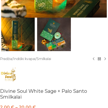
Pradžia
/
Indiški kvapai
/
Smilkalai
Divine Soul White Sage + Palo Santo
Smilkalai
2,00
€
–
20,00
€