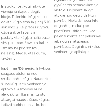
gyvūnams nepasiekiamoje
Instrukcijos:
kūgį laikykite
vietoje. Deginant, laikyti
vienoje rankoje, o degiklį
atokiai nuo degių daiktų ir
kitoje. Palenkite kūgį šonu ir
paviršių. Niekada nepalikite
dekite kūgio smailiąją dalį 5-10
degančių smilkalų be
sekundžių. Kai pradės švytėti,
priežiūros. Įsitikinkite, kad
užgesinkite liepsną ir
pelenai krenta ant peleninės
pastatykite kūgį, smailia puse į
arba ugniai atsparaus
viršų, ant backflow smilkalinės
paviršiaus. Deginti smilkalus
(smilkalinė prie smilkalų
vėdinamoje aplinkoje.
neįeina). Mėgaukites dūmų
tekėjimu.
Įspėjimas/Dėmesio:
laikykitės
saugaus atstumo nuo
smilkstančio kūgio. Naudokite
šiuos kūgius tik vėdinamoje
aplinkoje. Asmenys, kurie
alergiški smilkalams, turėtų
atsargiai naudoti šiuos kūgius.
Laikyti atokiai nuo vaikų bei