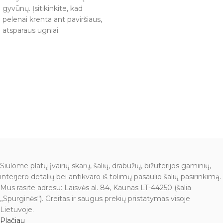
gyvūnų. Įsitikinkite, kad
pelenai krenta ant paviršiaus,
atsparaus ugniai.
Siūlome platų įvairių skarų, šalių, drabužių, bižuterijos gaminių,
interjero detalių bei antikvaro iš tolimų pasaulio šalių pasirinkimą.
Mus rasite adresu: Laisvės al. 84, Kaunas LT-44250 (šalia
„Spurginės“). Greitas ir saugus prekių pristatymas visoje
Lietuvoje.
Plačiau