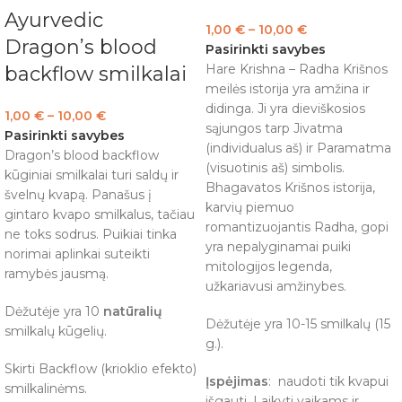
Ayurvedic
1,00
€
–
10,00
€
Dragon’s blood
Pasirinkti savybes
Hare Krishna – Radha Krišnos
backflow smilkalai
meilės istorija yra amžina ir
didinga. Ji yra dieviškosios
1,00
€
–
10,00
€
sąjungos tarp Jivatma
Pasirinkti savybes
(individualus aš) ir Paramatma
Dragon’s blood backflow
(visuotinis aš) simbolis.
kūginiai smilkalai turi saldų ir
Bhagavatos Krišnos istorija,
švelnų kvapą. Panašus į
karvių piemuo
gintaro kvapo smilkalus, tačiau
romantizuojantis Radha, gopi
ne toks sodrus. Puikiai tinka
yra nepalyginamai puiki
norimai aplinkai suteikti
mitologijos legenda,
ramybės jausmą.
užkariavusi amžinybes.
Dėžutėje yra 10
natūralių
Dėžutėje yra 10-15 smilkalų (15
smilkalų kūgelių.
g.).
Skirti Backflow (krioklio efekto)
Įspėjimas
: naudoti tik kvapui
smilkalinėms.
išgauti. Laikyti vaikams ir