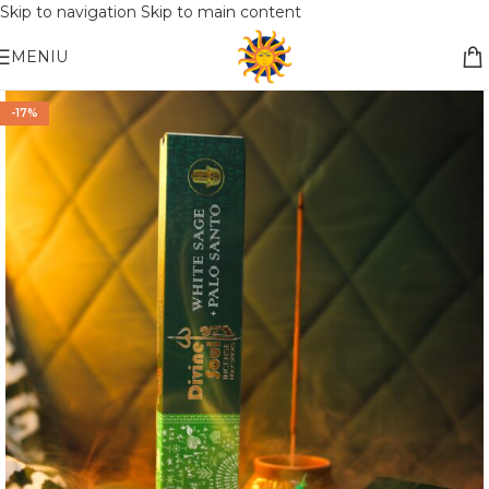
Skip to navigation
Skip to main content
Nemokamas pristatymas į paštomatą apsiperkant už 30€!!
MENIU
-17%