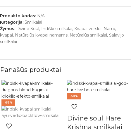
Produkto kodas:
N/A
Kategorija:
Smilkalai
Žymos:
Divine Soul
,
Indiški smilkalai
,
Kvapai verslui
,
Namų
kvapai
,
Natūralūs kvapai namams
,
Natūralūs smilkalai
,
Šalavijo
smilkalai
Panašūs produktai
-58%
-58%
Divine soul Hare
Krishna smilkalai