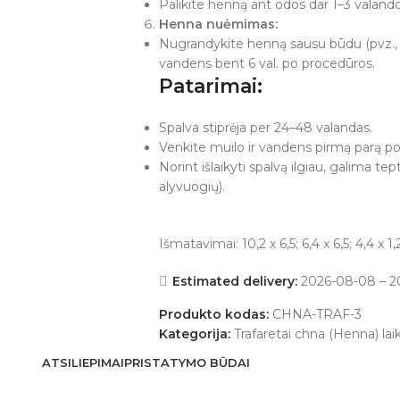
Palikite henną ant odos dar 1–3 valand
Henna nuėmimas:
Nugrandykite henną sausu būdu (pvz.,
vandens bent 6 val. po procedūros.
Patarimai:
Spalva stiprėja per 24–48 valandas.
Venkite muilo ir vandens pirmą parą po
Norint išlaikyti spalvą ilgiau, galima tep
alyvuogių).
Išmatavimai: 10,2 x 6,5; 6,4 x 6,5; 4,4 x 1
Estimated delivery:
2026-08-08 – 2
Produkto kodas:
CHNA-TRAF-3
Kategorija:
Trafaretai chna (Henna) la
ATSILIEPIMAI
PRISTATYMO BŪDAI