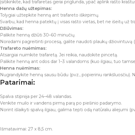
Įsitikinkite, kad trafaretas gerai priglunda, ypač aplink rašto kraštu
Henna dažų užtepimas:
Tolygiai užtepkite henną ant trafareto iškirpimų.
Svarbu, kad henna patektų į visas rašto vietas, bet ne išeitų už tra
Džiūvimas:
Palikite henną džiūti 30–60 minučių.
Norėdami pagreitinti procesą, galite naudoti plaukų džiovintuvą (
Trafareto nuėmimas:
Atsargiai nuimkite trafaretą. Jei reikia, naudokite pincetą.
Palikite henną ant odos dar 1–3 valandoms (kuo ilgiau, tuo tamse
Henna nuėmimas:
Nugrandykite henną sausu būdu (pvz., popieriniu rankšluosčiu)
Patarimai:
Spalva stiprėja per 24–48 valandas.
Venkite muilo ir vandens pirmą parą po piešinio padarymo.
Norint išlaikyti spalvą ilgiau, galima tepti odą natūraliu aliejumi (p
Išmatavimai: 27 x 8,5 cm.