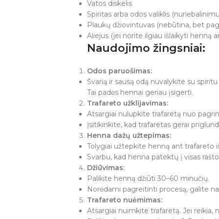
Vatos diskelis
Spiritas arba odos valiklis (nuriebalinimu
Plaukų džiovintuvas (nebūtina, bet pag
Aliejus (jei norite ilgiau išlaikyti henną 
Naudojimo žingsniai:
Odos paruošimas:
Švarią ir sausą odą nuvalykite su spiritu
Tai padės hennai geriau įsigerti.
Trafareto užklijavimas:
Atsargiai nulupkite trafaretą nuo pagrin
Įsitikinkite, kad trafaretas gerai priglun
Henna dažų užtepimas:
Tolygiai užtepkite henną ant trafareto i
Svarbu, kad henna patektų į visas rašto v
Džiūvimas:
Palikite henną džiūti 30–60 minučių.
Norėdami pagreitinti procesą, galite na
Trafareto nuėmimas:
Atsargiai nuimkite trafaretą. Jei reikia,