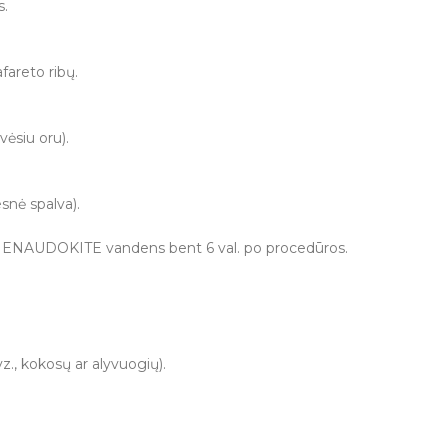
s.
fareto ribų.
vėsiu oru).
snė spalva).
. NENAUDOKITE vandens bent 6 val. po procedūros.
vz., kokosų ar alyvuogių).