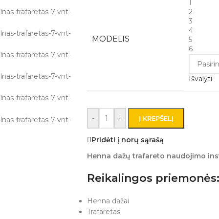
1
2
3
4
MODELIS
5
6
Išvalyti
-
+
Į KREPŠELĮ
Pridėti į norų sąrašą
Henna dažų trafareto naudojimo ins
Reikalingos priemonės
Henna dažai
Trafaretas