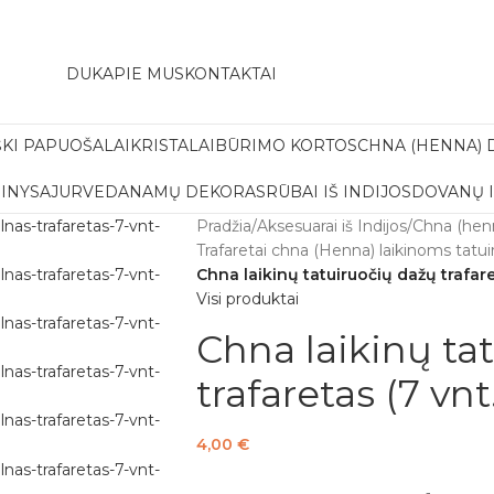
amas pristatymas į paštomatą apsiperkant už 30€!!
DUK
APIE MUS
KONTAKTAI
ŠKI PAPUOŠALAI
KRISTALAI
BŪRIMO KORTOS
CHNA (HENNA) 
INYS
AJURVEDA
NAMŲ DEKORAS
RŪBAI IŠ INDIJOS
DOVANŲ 
Pradžia
/
Aksesuarai iš Indijos
/
Chna (henn
Trafaretai chna (Henna) laikinoms tatu
Chna laikinų tatuiruočių dažų trafare
Visi produktai
Chna laikinų ta
trafaretas (7 vnt
4,00
€