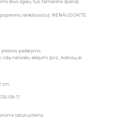
oms (kuo ilgiau, tuo tamsesnė spalva).
 popieriniu rankšluosčiu). NENAUDOKITE
 piešinio padarymo.
ti odą natūraliu aliejumi (pvz., kokosų ar
,2 cm.
026-08-11
ikinoms tatuiruotėms