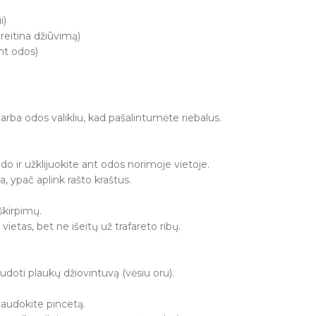
i)
reitina džiūvimą)
ant odos)
 arba odos valikliu, kad pašalintumėte riebalus.
do ir užklijuokite ant odos norimoje vietoje.
da, ypač aplink rašto kraštus.
škirpimų.
ietas, bet ne išeitų už trafareto ribų.
udoti plaukų džiovintuvą (vėsiu oru).
 naudokite pincetą.