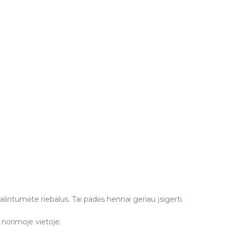
šalintumėte riebalus. Tai padės hennai geriau įsigerti.
 norimoje vietoje.