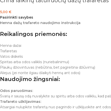
Chna laikinų tatuiruočių dažų trafaretas
5,00
€
Pasirinkti savybes
Henna dažų trafareto naudojimo instrukcija
Reikalingos priemonės:
Henna dažai
Trafaretas
Vatos diskelis
Spiritas arba odos valiklis (nuriebalinimui)
Plaukų džiovintuvas (nebūtina, bet pagreitina džiūvimą)
Aliejus (jei norite ilgiau išlaikyti henną ant odos)
Naudojimo žingsniai:
Odos paruošimas:
Švarią ir sausą odą nuvalykite su spiritu arba odos valikliu, kad pa
Trafareto užklijavimas:
Atsargiai nulupkite trafaretą nuo pagrindo ir užklijuokite ant odos