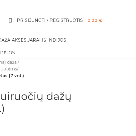
PRISIJUNGTI / REGISTRUOTIS
0,00
€
DAŽAI
AKSESUARAI IŠ INDIJOS
IDĖJOS
a) dažai
/
iruotėms
/
tas (7 vnt.)
tuiruočių dažų
.)