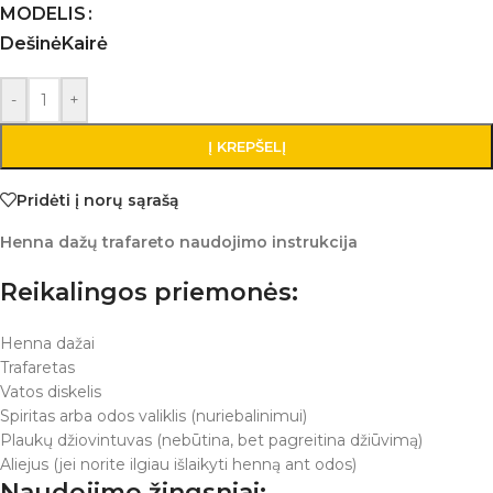
MODELIS
Dešinė
Kairė
-
+
Į KREPŠELĮ
Pridėti į norų sąrašą
Henna dažų trafareto naudojimo instrukcija
Reikalingos priemonės:
Henna dažai
Trafaretas
Vatos diskelis
Spiritas arba odos valiklis (nuriebalinimui)
Plaukų džiovintuvas (nebūtina, bet pagreitina džiūvimą)
Aliejus (jei norite ilgiau išlaikyti henną ant odos)
Naudojimo žingsniai: