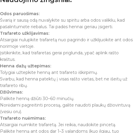
Odos paruošimas:
Švarią ir sausą odą nuvalykite su spiritu arba odos valikliu, kad
pašalintumėte riebalus. Tai padės hennai geriau įsigerti.
Trafareto užklijavimas:
Atsargiai nulupkite trafaretą nuo pagrindo ir užklijuokite ant odos
norimoje vietoje.
Įsitikinkite, kad trafaretas gerai priglunda, ypač aplink rašto
kraštus.
Henna dažų užtepimas:
Tolygiai užtepkite henną ant trafareto iškirpimų.
Svarbu, kad henna patektų į visas rašto vietas, bet ne išeitų už
trafareto ribų.
Džiūvimas:
Palikite henną džiūti 30–60 minučių.
Norėdami pagreitinti procesą, galite naudoti plaukų džiovintuvą
(vėsiu oru).
Trafareto nuėmimas:
Atsargiai nuimkite trafaretą. Jei reikia, naudokite pincetą.
Palikite henną ant odos dar 1–3 valandoms (kuo ilgiau, tuo