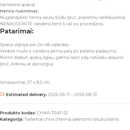
tamsesnė spalva).
Henna nuėmimas:
Nugrandykite henną sausu būdu (pvz., popieriniu rankšluosčiu).
NENAUDOKITE vandens bent 6 val. po procedūros.
Patarimai:
Spalva stiprėja per 24–48 valandas.
Venkite muilo ir vandens pirmą parą po piešinio padarymo.
Norint išlaikyti spalvą ilgiau, galima tepti odą natūraliu aliejumi
(pvz., kokosų ar alyvuogių).
Išmatavimai: 27 x 8,5 cm.
Estimated delivery:
2026-08-11 – 2026-08-13
Produkto kodas:
CHNA-TRAF-52
Kategorija:
Trafaretai chna (Henna) laikinoms tatuiruotėms