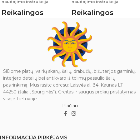
naudojimo instrukcija
naudojimo instrukcija
Reikalingos
Reikalingos
priemonės:
priemonės:
Henna dažai
Henna dažai
Trafaretas
Trafaretas
Vatos diskelis
Vatos diskelis
Spiritas arba odos valiklis
Spiritas arba odos valiklis
(nuriebalinimui)
(nuriebalinimui)
Plaukų džiovintuvas (nebūtina,
Plaukų džiovintuvas (nebūtina,
bet pagreitina džiūvimą)
bet pagreitina džiūvimą)
Siūlome platų įvairių skarų, šalių, drabužių, bižuterijos gaminių,
Aliejus (jei norite ilgiau išlaikyti
Aliejus (jei norite ilgiau išlaikyti
interjero detalių bei antikvaro iš tolimų pasaulio šalių
henną ant odos)
henną ant odos)
pasirinkimą. Mus rasite adresu: Laisvės al. 84, Kaunas LT-
Naudojimo
Naudojimo
44250 (šalia „Spurginės“). Greitas ir saugus prekių pristatymas
visoje Lietuvoje.
žingsniai:
žingsniai:
Plačiau
Odos paruošimas:
Odos paruošimas:
Švarią ir sausą odą nuvalykite su
Švarią ir sausą odą nuvalykite su
spiritu arba odos valikliu, kad
spiritu arba odos valikliu, kad
pašalintumėte riebalus. Tai
pašalintumėte riebalus. Tai
padės hennai geriau įsigerti.
padės hennai geriau įsigerti.
INFORMACIJA PIRKĖJAMS