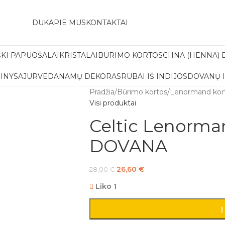
amas pristatymas į paštomatą apsiperkant už 30€!!
DUK
APIE MUS
KONTAKTAI
ŠKI PAPUOŠALAI
KRISTALAI
BŪRIMO KORTOS
CHNA (HENNA) 
INYS
AJURVEDA
NAMŲ DEKORAS
RŪBAI IŠ INDIJOS
DOVANŲ 
Pradžia
/
Būrimo kortos
/
Lenormand kor
Visi produktai
Celtic Lenorma
DOVANA
26,60
€
28,00
€
Liko 1
Į