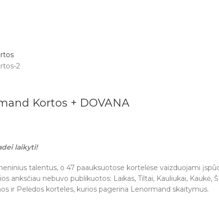
ormand Kortos + DOVANA
dei laikyti!
nius talentus, o 47 paauksuotose kortelėse vaizduojami įspūdingi
ios anksčiau nebuvo publikuotos: Laikas, Tiltai, Kauliukai, Kaukė, 
amos ir Pelėdos korteles, kurios pagerina Lenormand skaitymus.