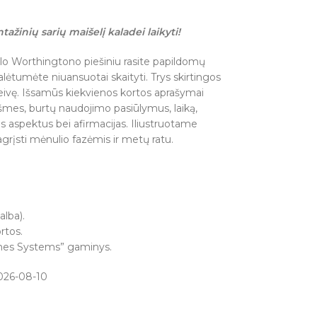
tažinių sarių maišelį kaladei laikyti!
llo Worthingtono piešiniu rasite papildomų
lėtumėte niuansuotai skaityti. Trys skirtingos
eivę. Išsamūs kiekvienos kortos aprašymai
kšmes, burtų naudojimo pasiūlymus, laiką,
us aspektus bei afirmacijas. Iliustruotame
agrįsti mėnulio fazėmis ir metų ratu.
alba).
rtos.
ames Systems” gaminys.
026-08-10