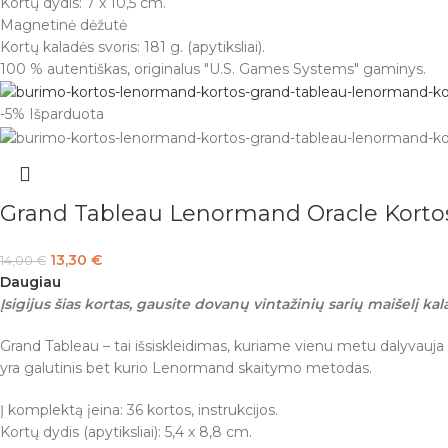
Kortų dydis: 7 x 10,5 cm.
Magnetinė dėžutė
Kortų kaladės svoris: 181 g. (apytiksliai).
100 % autentiškas, originalus "U.S. Games Systems" gaminys.
-5%
Išparduota
Grand Tableau Lenormand Oracle Kort
13,30
€
14,00
€
Daugiau
Įsigijus šias kortas, gausite dovanų vintažinių sarių maišelį kala
Grand Tableau – tai išsiskleidimas, kuriame vienu metu dalyvauja vi
yra galutinis bet kurio Lenormand skaitymo metodas.
Į komplektą įeina: 36 kortos, instrukcijos.
Kortų dydis (apytiksliai): 5,4 x 8,8 cm.