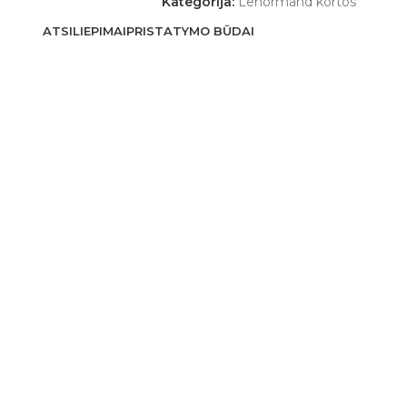
Kategorija:
Lenormand kortos
ATSILIEPIMAI
PRISTATYMO BŪDAI