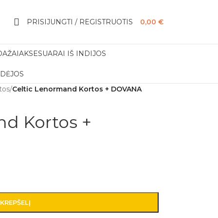
PRISIJUNGTI / REGISTRUOTIS
0,00
€
DAŽAI
AKSESUARAI IŠ INDIJOS
IDĖJOS
tos
/
Celtic Lenormand Kortos + DOVANA
nd Kortos +
 KREPŠELĮ