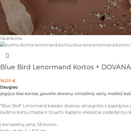
Išparduota
Blue Bird Lenormand Kortos + DOVANA
16,00
€
Daugiau
Įsigijus šias kortas, gausite dovanų vintažinių sarių maišelį kala
"Blue Bird" Lenormand kaladės dizainas atnaujintas ir papildytas 
žaidimo kortų intarpai ir Stuarto Kaplano eilėraščiai, padedantys sk
Į komplektą įeina: 38 kortos.