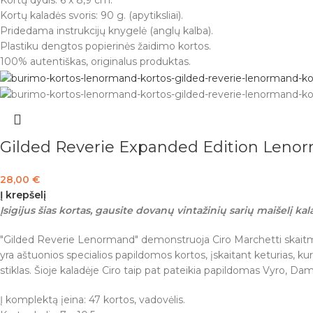
Kortų dydis: 6 x 8,9 cm.
Kortų kaladės svoris: 90 g. (apytiksliai).
Pridedama instrukcijų knygelė (anglų kalba).
Plastiku dengtos popierinės žaidimo kortos.
100% autentiškas, originalus produktas.
Gilded Reverie Expanded Edition Len
28,00
€
Į krepšelį
Įsigijus šias kortas, gausite dovanų vintažinių sarių maišelį kala
"Gilded Reverie Lenormand" demonstruoja Ciro Marchetti skaitmeni
yra aštuonios specialios papildomos kortos, įskaitant keturias, kur
stiklas. Šioje kaladėje Ciro taip pat pateikia papildomas Vyro, D
Į komplektą įeina: 47 kortos, vadovėlis.