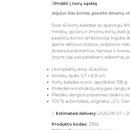
Pridėti į norų sąrašą
Įsigijus šias kortas, gausite dovanų vin
Šioje 45 kortų kaladėje su spalvingu Wi
medžių, gyvūnų ir žmonių kortų, kad ga
paukščių kortos simbolizuoja trigubą d
apima raktinius žodžius, vedybines rei
dvasinius pranešimus, tamsius ir šviesi
žinyne taip pat pateikiami aiškinimai, p
Į komplektą įeina: 45 kortos.
Kortelių dydis: 5,7 x 8,9 cm.
Kortų kaladės svoris: (apytiksliai) 158 g.
Pridedama instrukcijų knygelė (anglų k
Plastiku dengtos popierinės žaidimo ko
100 % autentiškas, originalus „U.S. G
Estimated delivery:
2026-08-07 – 2
Produkto kodas:
Z866