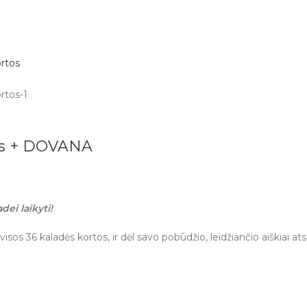
os + DOVANA
dei laikyti!
sos 36 kaladės kortos, ir dėl savo pobūdžio, leidžiančio aiškiai at