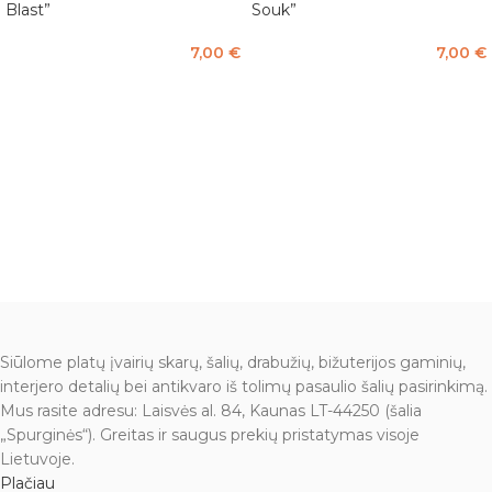
Blast”
Souk”
7,00
€
7,00
€
Į KREPŠELĮ
Į KREPŠELĮ
Siūlome platų įvairių skarų, šalių, drabužių, bižuterijos gaminių,
interjero detalių bei antikvaro iš tolimų pasaulio šalių pasirinkimą.
Mus rasite adresu: Laisvės al. 84, Kaunas LT-44250 (šalia
„Spurginės“). Greitas ir saugus prekių pristatymas visoje
Lietuvoje.
Plačiau