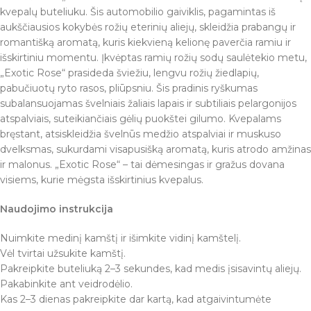
kvepalų buteliuku. Šis automobilio gaiviklis, pagamintas iš
aukščiausios kokybės rožių eterinių aliejų, skleidžia prabangų ir
romantišką aromatą, kuris kiekvieną kelionę paverčia ramiu ir
išskirtiniu momentu. Įkvėptas ramių rožių sodų saulėtekio metu,
„Exotic Rose“ prasideda šviežiu, lengvu rožių žiedlapių,
pabučiuotų ryto rasos, pliūpsniu. Šis pradinis ryškumas
subalansuojamas švelniais žaliais lapais ir subtiliais pelargonijos
atspalviais, suteikiančiais gėlių puokštei gilumo. Kvepalams
bręstant, atsiskleidžia švelnūs medžio atspalviai ir muskuso
dvelksmas, sukurdami visapusišką aromatą, kuris atrodo amžinas
ir malonus. „Exotic Rose“ – tai dėmesingas ir gražus dovana
visiems, kurie mėgsta išskirtinius kvepalus.
Naudojimo instrukcija
Nuimkite medinį kamštį ir išimkite vidinį kamštelį.
Vėl tvirtai užsukite kamštį.
Pakreipkite buteliuką 2–3 sekundes, kad medis įsisavintų aliejų.
Pakabinkite ant veidrodėlio.
Kas 2–3 dienas pakreipkite dar kartą, kad atgaivintumėte