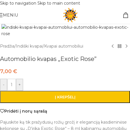
Skip to navigation
Skip to main content
Nemokamas pristatymas į paštomatą apsiperkant už 30€!!
MENIU
Pradžia
/
Indiški kvapai
/
Kvapai automobiliui
Automobilio kvapas „Exotic Rose”
7,00
€
-
+
Į KREPŠELĮ
Pridėti į norų sąrašą
Pajuskite ką tik pražydusių rožių grožį ir eleganciją kasdieninėse
kelionėse su „D’irika Exotic Rose“ – 8 ml kabinamu automobilių