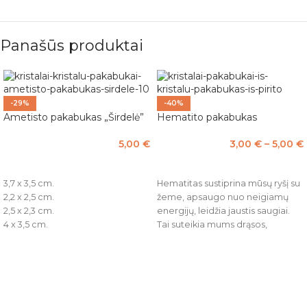
Panašūs produktai
-29%
-40%
Ametisto pakabukas „Širdelė”
Hematito pakabukas
5,00
€
3,00
€
–
5,00
€
PASIRINKTI SAVYBES
PASIRINKTI SAVYBES
3,7 x 3,5 cm.
Hematitas sustiprina mūsų ryšį su
2,2 x 2,5 cm.
žeme, apsaugo nuo neigiamų
2,5 x 2,3 cm.
energijų, leidžia jaustis saugiai.
4 x 3,5 cm.
Tai suteikia mums drąsos,
3,5 x 3,2 cm.
stiprybės, ištvermės,
3 x 3 cm.
gyvybingumo ir pasitikėjimo.
3,8 x 3,5 cm.
„Protui skirtas akmuo“ hematitas
2,6 x 2,5 cm.
skatina susikaupimą bei gerina
2 x 2,5 cm.
atmintį.
2,3 x 2,5 cm.
Jis padeda įveikti