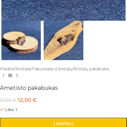
Pradžia
/
Kristalai
/
Papuošalai iš kristalų
/
Kristalų pakabukai
Ametisto pakabukas
12,00
€
15,00
€
Liko 1
Į KREPŠELĮ