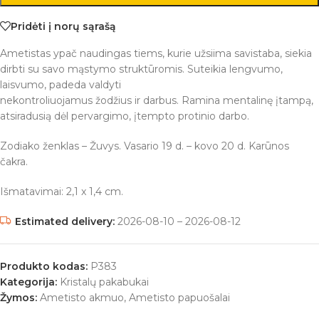
Pridėti į norų sąrašą
Ametistas ypač naudingas tiems, kurie užsiima savistaba, siekia
dirbti su savo mąstymo struktūromis. Suteikia lengvumo,
laisvumo, padeda valdyti
nekontroliuojamus žodžius ir darbus. Ramina mentalinę įtampą,
atsiradusią dėl pervargimo, įtempto protinio darbo.
Zodiako ženklas – Žuvys. Vasario 19 d. – kovo 20 d. Karūnos
čakra.
Išmatavimai: 2,1 x 1,4 cm.
Estimated delivery:
2026-08-10 – 2026-08-12
Produkto kodas:
P383
Kategorija:
Kristalų pakabukai
Žymos:
Ametisto akmuo
,
Ametisto papuošalai