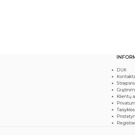
INFOR
DUK
Kontakta
Straipsni
Grąžini
Klientų a
Privatum
Taisyklės
Pristaty
Registrac