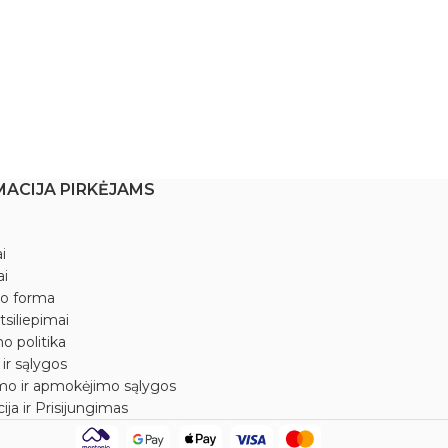
Į krepšelį
Išmatavimai: 7,5
kedro medžio. D
supakuotos atskir
kojos arba uode
transportuojant
MACIJA PIRKĖJAMS
i
ai
mo forma
tsiliepimai
o politika
 ir sąlygos
mo ir apmokėjimo sąlygos
ija ir Prisijungimas