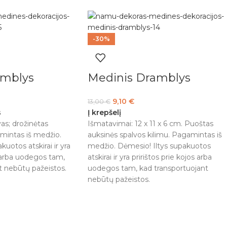
-30%
amblys
Medinis Dramblys
9,10
€
13,00
€
s
Į krepšelį
as; drožinėtas
Išmatavimai: 12 x 11 x 6 cm. Puoštas
mintas iš medžio.
auksinės spalvos kilimu. Pagamintas iš
uotos atskirai ir yra
medžio. Dėmesio! Iltys supakuotos
s arba uodegos tam,
atskirai ir yra pririštos prie kojos arba
t nebūtų pažeistos.
uodegos tam, kad transportuojant
nebūtų pažeistos.