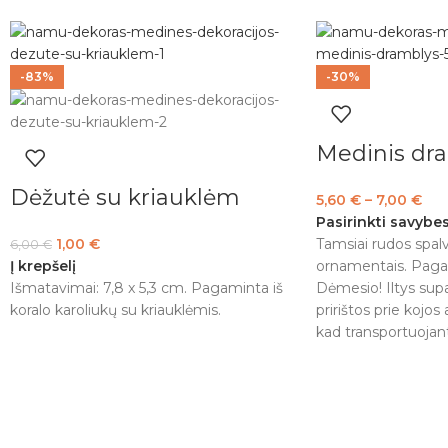
-83%
-30%
Medinis dr
Dėžutė su kriauklėm
5,60
€
–
7,00
€
Pasirinkti savybe
1,00
€
Tamsiai rudos spalv
6,00
€
Į krepšelį
ornamentais. Paga
Išmatavimai: 7,8 x 5,3 cm. Pagaminta iš
Dėmesio! Iltys supak
koralo karoliukų su kriauklėmis.
pririštos prie kojo
kad transportuojan