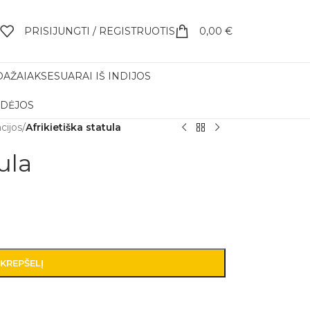
PRISIJUNGTI / REGISTRUOTIS
0,00
€
DAŽAI
AKSESUARAI IŠ INDIJOS
IDĖJOS
cijos
/
Afrikietiška statula
ula
 KREPŠELĮ