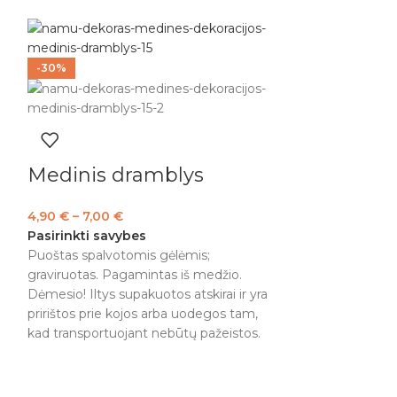
-30%
Medinis dramblys
4,90
€
–
7,00
€
Pasirinkti savybes
Puoštas spalvotomis gėlėmis;
graviruotas. Pagamintas iš medžio.
-30%
Dėmesio! Iltys supakuotos atskirai ir yra
pririštos prie kojos arba uodegos tam,
kad transportuojant nebūtų pažeistos.
Medinis d
5,60
€
8,00
€