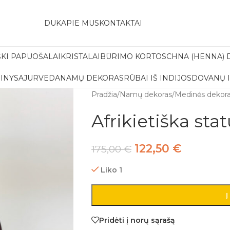
amas pristatymas į paštomatą apsiperkant už 30€!!
DUK
APIE MUS
KONTAKTAI
ŠKI PAPUOŠALAI
KRISTALAI
BŪRIMO KORTOS
CHNA (HENNA) 
INYS
AJURVEDA
NAMŲ DEKORAS
RŪBAI IŠ INDIJOS
DOVANŲ 
Pradžia
/
Namų dekoras
/
Medinės dekora
Afrikietiška stat
122,50
€
175,00
€
Liko 1
Į
Pridėti į norų sąrašą