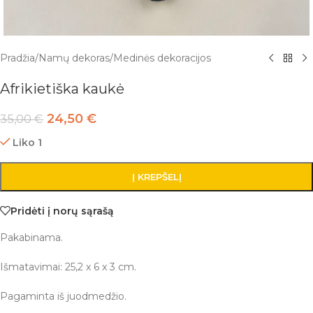
Pradžia
/
Namų dekoras
/
Medinės dekoracijos
Afrikietiška kaukė
24,50
€
35,00
€
Liko 1
Į KREPŠELĮ
Pridėti į norų sąrašą
Pakabinama.
Išmatavimai: 25,2 x 6 x 3 cm.
Pagaminta iš juodmedžio.