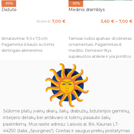
-30%
-30%
Dėžutė
Medinis dramblys
7,00
€
5,60
€
–
7,00
€
10,00
€
Į KREPŠELĮ
PASIRINKTI SAVYBES
Išmatavimai: 9,5 x 7,5 cm.
Tamsiai rudos spalvas; drožinėtas
Pagaminta iš kaulo su trimis
ornamentais. Pagamintas iš
skirtingais akmenimis.
medžio. Dėmesio! Iltys
supakuotos atskirai ir yra pririštos
prie kojos arba uodegos tam,
kad transportuojant nebūtų
pažeistos.
Siūlome platų įvairių skarų, šalių, drabužių, bižuterijos gaminių,
interjero detalių bei antikvaro iš tolimų pasaulio šalių
pasirinkimą. Mus rasite adresu: Laisvės al. 84, Kaunas LT-
44250 (šalia „Spurginės“). Greitas ir saugus prekių pristatymas