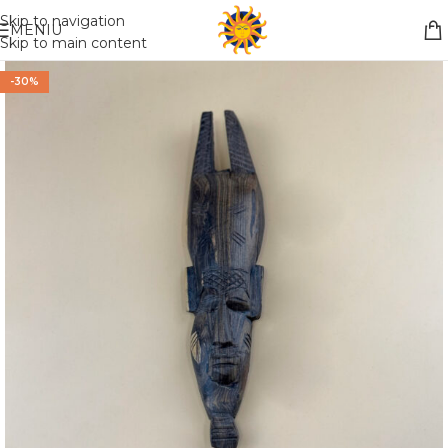
Nemokamas pristatymas į paštomatą apsiperkant už 30€!!
Skip to navigation
MENIU
Skip to main content
-30%