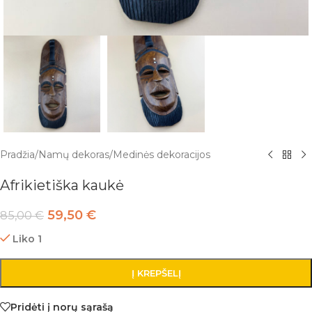
Pradžia
/
Namų dekoras
/
Medinės dekoracijos
Afrikietiška kaukė
59,50
€
85,00
€
Liko 1
Į KREPŠELĮ
Pridėti į norų sąrašą