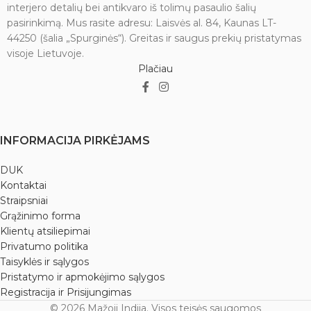
interjero detalių bei antikvaro iš tolimų pasaulio šalių
pasirinkimą. Mus rasite adresu: Laisvės al. 84, Kaunas LT-
44250 (šalia „Spurginės“). Greitas ir saugus prekių pristatymas
visoje Lietuvoje.
Plačiau
INFORMACIJA PIRKĖJAMS
DUK
Kontaktai
Straipsniai
Grąžinimo forma
Klientų atsiliepimai
Privatumo politika
Taisyklės ir sąlygos
Pristatymo ir apmokėjimo sąlygos
Registracija ir Prisijungimas
© 2026 Mažoji Indija. Visos teisės saugomos