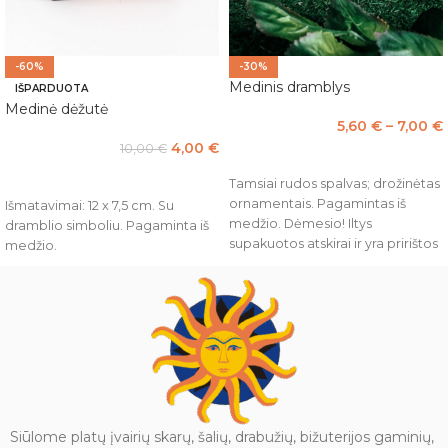
-60%
-30%
Medinis dramblys
IŠPARDUOTA
Medinė dėžutė
5,60
€
–
7,00
€
4,00
€
10,00
€
PASIRINKTI SAVYBES
DAUGIAU
Tamsiai rudos spalvas; drožinėtas
ornamentais. Pagamintas iš
Išmatavimai: 12 x 7,5 cm. Su
medžio. Dėmesio! Iltys
dramblio simboliu. Pagaminta iš
supakuotos atskirai ir yra pririštos
medžio.
prie kojos arba uodegos tam,
kad transportuojant nebūtų
pažeistos.
Siūlome platų įvairių skarų, šalių, drabužių, bižuterijos gaminių,