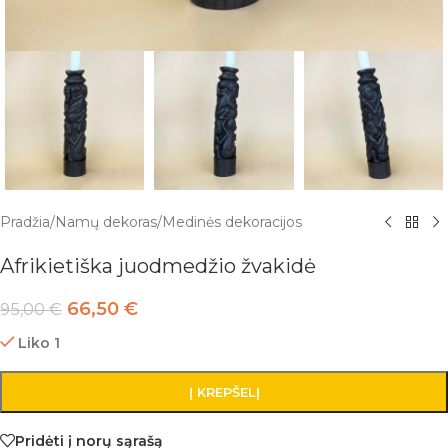
Pradžia
/
Namų dekoras
/
Medinės dekoracijos
Afrikietiška juodmedžio žvakidė
66,50
€
95,00
€
Liko 1
Į KREPŠELĮ
Pridėti į norų sąrašą