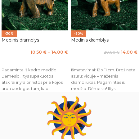
-30%
-30%
Medinis dramblys
Medinis dramblys
10,50
€
–
14,00
€
14,00
€
20,00
€
PASIRINKTI SAVYBES
Į KREPŠELĮ
Pagaminta iš kedro medžio.
Išmatavimai: 12 x 11 cm. Drožinėta
Dėmesio! Iltys supakuotos
ažūru; viduje – mažesnis
atskirai ir yra pririštos prie kojos
drambliukas. Pagamintas iš
arba uodegos tam, kad
medžio. Dėmesio! Iltys
transportuojant nebūtų
supakuotos atskirai ir yra pririštos
pažeistos.
prie kojos arba uodegos tam,
kad transportuojant nebūtų
pažeistos.