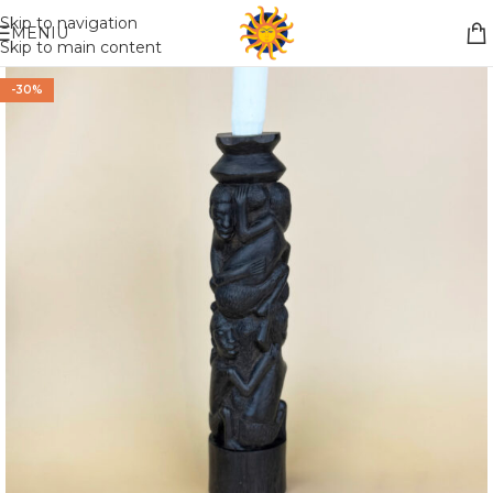
Nemokamas pristatymas į paštomatą apsiperkant už 30€!!
Skip to navigation
MENIU
Skip to main content
-30%