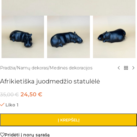
Pradžia
/
Namų dekoras
/
Medinės dekoracijos
Afrikietiška juodmedžio statulėlė
24,50
€
35,00
€
Liko 1
Į KREPŠELĮ
Pridėti į norų sąrašą