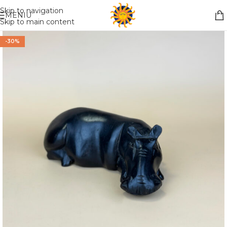
Nemokamas pristatymas į paštomatą apsiperkant už 30€!!
Skip to navigation
MENIU
Skip to main content
-30%