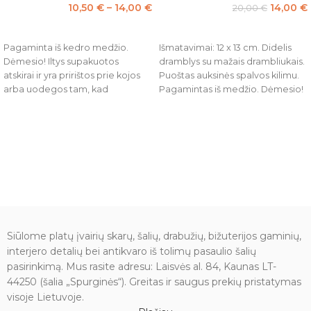
10,50
€
–
14,00
€
14,00
€
20,00
€
PASIRINKTI SAVYBES
Į KREPŠELĮ
Pagaminta iš kedro medžio.
Išmatavimai: 12 x 13 cm. Didelis
Dėmesio! Iltys supakuotos
dramblys su mažais drambliukais.
atskirai ir yra pririštos prie kojos
Puoštas auksinės spalvos kilimu.
arba uodegos tam, kad
Pagamintas iš medžio. Dėmesio!
transportuojant nebūtų
Iltys supakuotos atskirai ir yra
pažeistos.
pririštos prie kojos arba uodegos
tam, kad transportuojant nebūtų
pažeistos.
Siūlome platų įvairių skarų, šalių, drabužių, bižuterijos gaminių,
interjero detalių bei antikvaro iš tolimų pasaulio šalių
pasirinkimą. Mus rasite adresu: Laisvės al. 84, Kaunas LT-
44250 (šalia „Spurginės“). Greitas ir saugus prekių pristatymas
visoje Lietuvoje.