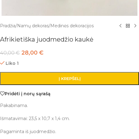
Pradžia
/
Namų dekoras
/
Medinės dekoracijos
Afrikietiška juodmedžio kaukė
28,00
€
40,00
€
Liko 1
Į KREPŠELĮ
Pridėti į norų sąrašą
Pakabinama.
Išmatavimai: 23,5 x 10,7 x 1,4 cm.
Pagaminta iš juodmedžio.