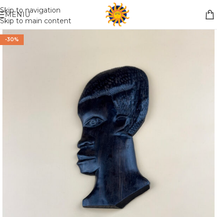
Nemokamas pristatymas į paštomatą apsiperkant už 30€!!
Skip to navigation
MENIU
Skip to main content
-30%