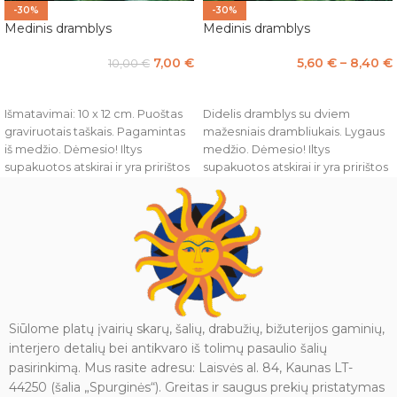
-30%
-30%
Medinis dramblys
Medinis dramblys
7,00
€
5,60
€
–
8,40
€
10,00
€
Į KREPŠELĮ
PASIRINKTI SAVYBES
Išmatavimai: 10 x 12 cm. Puoštas
Didelis dramblys su dviem
graviruotais taškais. Pagamintas
mažesniais drambliukais. Lygaus
iš medžio. Dėmesio! Iltys
medžio. Dėmesio! Iltys
supakuotos atskirai ir yra pririštos
supakuotos atskirai ir yra pririštos
prie kojos arba uodegos tam,
prie kojos arba uodegos tam,
kad transportuojant nebūtų
kad transportuojant nebūtų
pažeistos.
pažeistos.
Siūlome platų įvairių skarų, šalių, drabužių, bižuterijos gaminių,
interjero detalių bei antikvaro iš tolimų pasaulio šalių
pasirinkimą. Mus rasite adresu: Laisvės al. 84, Kaunas LT-
44250 (šalia „Spurginės“). Greitas ir saugus prekių pristatymas