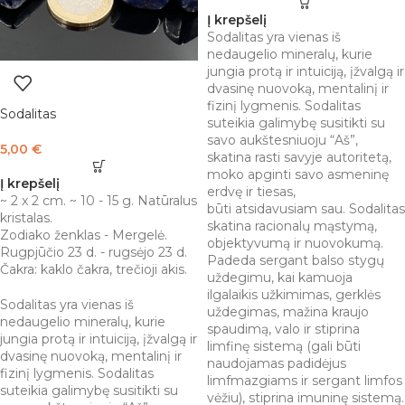
Į krepšelį
Sodalitas yra vienas iš
nedaugelio mineralų, kurie
jungia protą ir intuiciją, įžvalgą ir
dvasinę nuovoką, mentalinį ir
fizinį lygmenis. Sodalitas
Sodalitas
suteikia galimybę susitikti su
savo aukštesniuoju “Aš”,
5,00
€
skatina rasti savyje autoritetą,
moko apginti savo asmeninę
Į krepšelį
erdvę ir tiesas,
~ 2 x 2 cm. ~ 10 - 15 g. Natūralus
būti atsidavusiam sau. Sodalitas
kristalas.
skatina racionalų mąstymą,
Zodiako ženklas - Mergelė.
objektyvumą ir nuovokumą.
Rugpjūčio 23 d. - rugsėjo 23 d.
Padeda sergant balso stygų
Čakra: kaklo čakra, trečioji akis.
uždegimu, kai kamuoja
ilgalaikis užkimimas, gerklės
Sodalitas yra vienas iš
uždegimas, mažina kraujo
nedaugelio mineralų, kurie
spaudimą, valo ir stiprina
jungia protą ir intuiciją, įžvalgą ir
limfinę sistemą (gali būti
dvasinę nuovoką, mentalinį ir
naudojamas padidėjus
fizinį lygmenis. Sodalitas
limfmazgiams ir sergant limfos
suteikia galimybę susitikti su
vėžiu), stiprina imuninę sistemą.