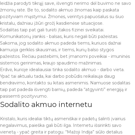
leidžia parodyti tikrąjį save, išvengti nerimo dėl buvimo ne savo
žmonių rate. Be to, sodalito akmuo žinomas kaip paskata
pozityviam mąstymui. Žmonės, vėrintys papuošalus su šiuo
kristalu, dažniau įžiūri grožį kasdienėse situacijose.
Sodalitas taip pat gali turėti įtakos fizinei sveikatai.
Komunikatorių įrankis - balsas, kuris negali būti pažeistas.
Sakoma, jog sodalito akmuo padeda tiems, kuriuos dažnai
kamuoja gerklės skausmas, ir tiems, kurių balso stygos
pažeistos. Rečiau pastebimi, bet įmanomi poveikiai - imuninės
sistemos gerinimas, kraujo spaudimo mažinimas.
Erdvė, kurioje idealiausiai tinka sodalito akmuo - darbo vieta.
Ypač tai aktualu tada, kai darbo pobūdis reikalauja daug
bendravimo, kontakto su kitais asmenimis. Namuose sodalitas
taip pat padeda išvengti barnių, padeda “atgyvinti” energiją ir
pasisemti pozityvumo.
Sodalito akmuo internetu
Kristalo, kuris idealiai tiktų asmeniškai ir padėtų šalinti įvairius
negalavimus, paieška gali būti ilga. Internetu išsirinkti savo
vienetą - ypač greita ir patogu. “Mažoji Indija” siūlo detalius