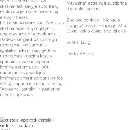
savo aukštesniuoju “Aš”,
“Atvėsina” astralinį ir sustiprina
skatina rasti savyje autoritetą,
mentalinį kūnus.
moko apginti savo asmeninę
erdvę ir tiesas,
Zodiako ženklas – Mergelė.
būti atsidavusiam sau. Sodalitas
Rugpjūčio 23 d. – rugsėjo 23 d.
skatina racionalų mąstymą,
Čakra: kaklo čakra, trečioji akis.
objektyvumą ir nuovokumą.
Padeda sergant balso stygų
Svoris: 125 g.
uždegimu, kai kamuoja
ilgalaikis užkimimas, gerklės
Dydis: 4,5 cm.
uždegimas, mažina kraujo
spaudimą, valo ir stiprina
limfinę sistemą (gali būti
naudojamas padidėjus
limfmazgiams ir sergant limfos
vėžiu), stiprina imuninę sistemą.
“Atvėsina” astralinį ir sustiprina
mentalinį kūnus.