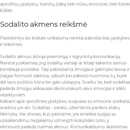
specifinių ypatybių, turinčių įtaką tiek mūsų emocinei, tiek fizinei
būklei.
Sodalito akmens reikšmė
Pastebintys šio kristalo unikalumą neretai pabrėžia šias ypatybes
ir reikšmes:
Sodalito akmuo įkūnija prasmingą ir išgrynintą komunikaciją.
Neretai juokiamasi, jog sodalitą vienaip ar kitaip laikantis asmuo
bendrauja poetiškai. Taip pabrėžiama žmogaus galimybė laisvai ir
įtaigiai formuoti sakinius, užburti bei pakeisti nuomonę tų, kurie
dėl savo požiūrio būna be galo užsispyrę. Svarbu tai, kad sodalitas
padeda žmogui aiškiausiai iškomunikuoti savo emocijas ir išlikti
objektyviam.
Kalbant apie specifines ypatybes, susijusias su emocine sveikata,
svarbios yra dvi. Sodalitas - įrankis, užkertantis panikos atakų
tikimybę. Kai stresas, kurį patiriame, yra smarkiai susijęs su
užsisklendimu, negalėjimu užmegzti kokybiško ryšio, jį
eliminuoti padeda turimas akmuo. Komunikabilumo skatinimas