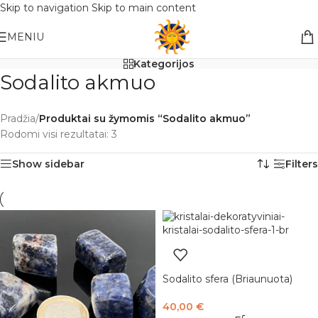
Skip to navigation
Skip to main content
Nemokamas pristatymas į paštomatą apsiperkant už 30€!!
MENIU
Kategorijos
Sodalito akmuo
Pradžia
/
Produktai su žymomis “Sodalito akmuo”
Rodomi visi rezultatai: 3
Show sidebar
Filters
Sodalito sfera (Briaunuota)
40,00
€