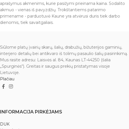
aprašymus akmenims, kurie pasižymi prieinama kaina. Sodalito
akmuo - vienas iš pavyzdžių. Trokštantiems patarimo
primename - parduotuvė Kaune yra atvėrusi duris tiek darbo
dienomis, tiek savaitgaliais.
Siūlome platų įvairių skarų, šalių, drabužių, bižuterijos gaminių,
interjero detalių bei antikvaro iš tolimų pasaulio šalių pasirinkimą.
Mus rasite adresu: Laisvės al. 84, Kaunas LT-44250 (šalia
„Spurginės“). Greitas ir saugus prekių pristatymas visoje
Lietuvoje.
Plačiau
INFORMACIJA PIRKĖJAMS
DUK