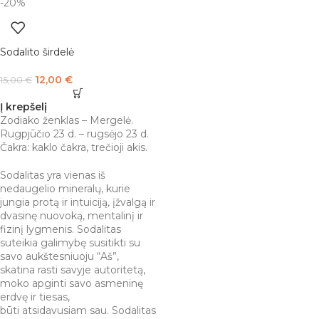
-20%
Sodalito širdelė
12,00
€
15,00
€
Į krepšelį
Zodiako ženklas – Mergelė.
Rugpjūčio 23 d. – rugsėjo 23 d.
Čakra: kaklo čakra, trečioji akis.
Sodalitas yra vienas iš
nedaugelio mineralų, kurie
jungia protą ir intuiciją, įžvalgą ir
dvasinę nuovoką, mentalinį ir
fizinį lygmenis. Sodalitas
suteikia galimybę susitikti su
savo aukštesniuoju “Aš”,
skatina rasti savyje autoritetą,
moko apginti savo asmeninę
erdvę ir tiesas,
būti atsidavusiam sau. Sodalitas