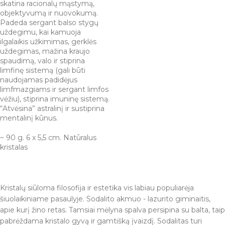
skatina racionalų mąstymą,
objektyvumą ir nuovokumą.
Padeda sergant balso stygų
uždegimu, kai kamuoja
ilgalaikis užkimimas, gerklės
uždegimas, mažina kraujo
spaudimą, valo ir stiprina
limfinę sistemą (gali būti
naudojamas padidėjus
limfmazgiams ir sergant limfos
vėžiu), stiprina imuninę sistemą.
“Atvėsina” astralinį ir sustiprina
mentalinį kūnus.
~ 90 g. 6 x 5,5 cm. Natūralus
kristalas
Kristalų siūloma filosofija ir estetika vis labiau populiarėja
šiuolaikiniame pasaulyje. Sodalito akmuo - lazurito giminaitis,
apie kurį žino retas. Tamsiai mėlyna spalva persipina su balta, taip
pabrėždama kristalo gyvą ir gamtišką įvaizdį. Sodalitas turi